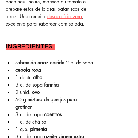
bacalhau, peixe, marisco ou tomate e 
prepare estas deliciosas pataniscas de 
arroz. Uma receita 
desperdício zero
, 
excelente para saborear com salada.
Ingredientes 
sobras de arroz cozido 
2 c. de sopa
cebola roxa
1 dente 
alho
3 c. de sopa 
farinha
2 unid. 
ovo
50 g 
mistura de queijos para 
gratinar
3 c. de sopa 
coentros
1 c. de chá 
sal
1 q.b. 
pimenta
3 c. de sopa 
azeite virgem extra 