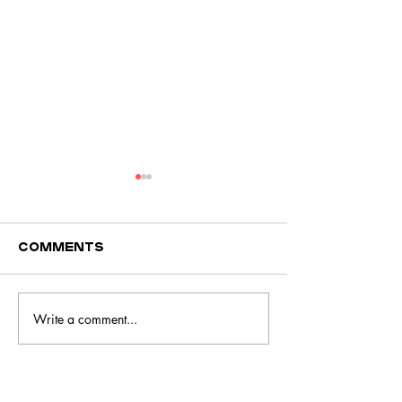
Comments
Write a comment...
Frango à brás
Tortilha d
com legumes
sobras