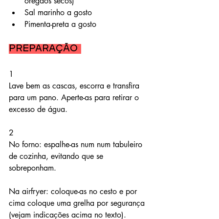
orégãos secos)
Sal marinho a gosto
Pimenta-preta a gosto
Preparação 
1
Lave bem as cascas, escorra e transfira 
para um pano. Aperte-as para retirar o 
excesso de água.
2
No forno: espalhe-as num num tabuleiro 
de cozinha, evitando que se 
sobreponham.
Na airfryer: coloque-as no cesto e por 
cima coloque uma grelha por segurança 
(vejam indicações acima no texto).