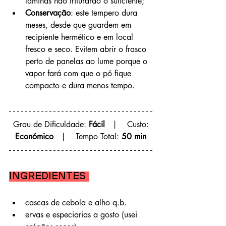
lâminas não triturarão o suficiente;
Conservação
: este tempero dura 
meses, desde que guardem em 
recipiente hermético e em local 
fresco e seco. Evitem abrir o frasco 
perto de panelas ao lume porque o 
vapor fará com que o pó fique 
compacto e dura menos tempo.
 Grau de Dificuldade: 
Fácil
   |    Custo: 
Económico
   |    
Tempo Total
: 
50 min
Ingredientes 
cascas de cebola e alho q.b.
ervas e especiarias a gosto (usei 