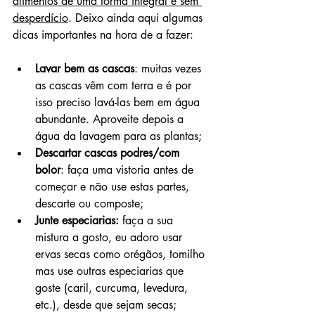
alimentos de uma forma integral e sem 
desperdício
. Deixo ainda aqui algumas 
dicas importantes na hora de a fazer:
Lavar bem as cascas
: muitas vezes 
as cascas vêm com terra e é por 
isso preciso lavá-las bem em água 
abundante. Aproveite depois a 
água da lavagem para as plantas;
Descartar cascas podres/com 
bolor
: faça uma vistoria antes de 
começar e não use estas partes, 
descarte ou composte;
Junte especiarias:
 faça a sua 
mistura a gosto, eu adoro usar 
ervas secas como orégãos, tomilho 
mas use outras especiarias que 
goste (caril, curcuma, levedura, 
etc.), desde que sejam secas;