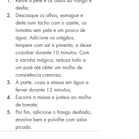
Retire a pele e os ossos do frango e 
desfie;
Descasque os alhos, esmague e 
deite num tacho com o azeite, os 
tomates sem pele e um pouco de 
água. Adicione os orégãos, 
tempere com sal e pimenta, e deixe 
cozinhar durante 10 minutos. Com 
a varinha mágica, reduza tudo a 
um puré até obter um molho de 
consistência cremosa;
À parte, coza a massa em água a 
ferver durante 12 minutos;
Escorra a massa e junte-a ao molho 
de tomate;
Por fim, adicione o frango desfiado, 
envolva bem e polvilhe com salsa 
picada.