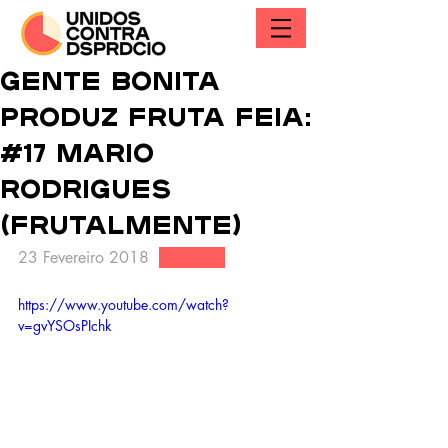
Gente bonita
produz Fruta Feia:
#17 Mario
Rodrigues
(Frutalmente)
23 Fevereiro 2018  
Fruta Feia
https://www.youtube.com/watch?
v=gvYSOsPIchk