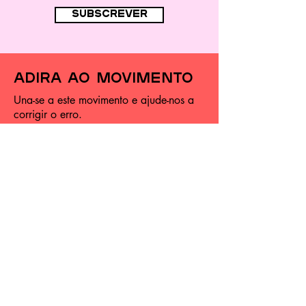
subscrever
adira ao movimento
Una-se a este movimento e ajude-nos a
corrigir o erro.
ADERIR
Avenida de Ceuta – Estação de
Alcântara-Terra,
armaz.
1
1300-125
-Lisboa
geral@ucd.pt
Siga-nos