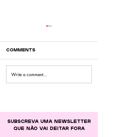
Comments
Write a comment...
Inês Macha
"Fast food" e
15 anos, de
alimentos
nova repo
ultraprocessados
à água invi
nas dietas de 44,7%
dos alime
das crianças
Subscreva uma newsletter
que
não vai deitar fora