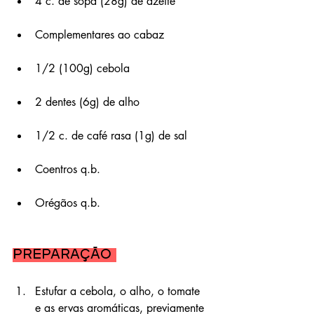
4 c. de sopa (28g) de azeite
Complementares ao cabaz
1/2 (100g) cebola
2 dentes (6g) de alho
1/2 c. de café rasa (1g) de sal
Coentros q.b.
Orégãos q.b.
Preparação 
Estufar a cebola, o alho, o tomate 
e as ervas aromáticas, previamente 