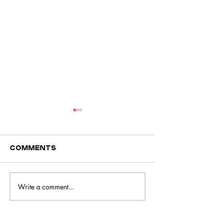
Comments
Write a comment...
Frango à brás
Tortilha d
com legumes
sobras