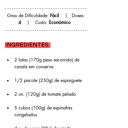
 Grau de Dificuldade: 
Fácil
    |   Doses: 
4
    |    Custo: 
Económico  
Ingredientes 
2 latas (170g peso escorrido) de 
cavala em conserva
1/2 pacote (250g) de esparguete
2 un. (120g) de tomate pelado
5 cubos (100g) de espinafres 
congelados