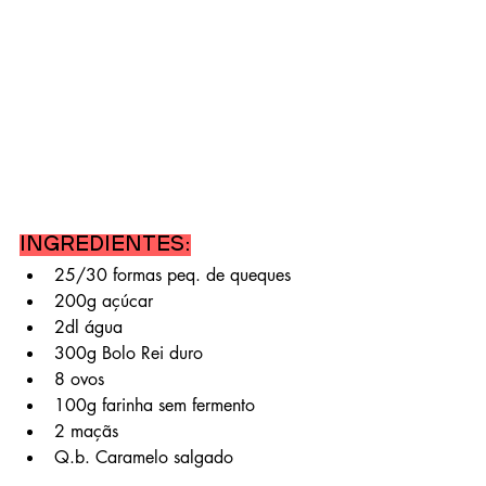
Ingredientes:
25/30 formas peq. de queques 
200g açúcar
2dl água
300g Bolo Rei duro 
8 ovos
100g farinha sem fermento 
2 maçãs
Q.b. Caramelo salgado 