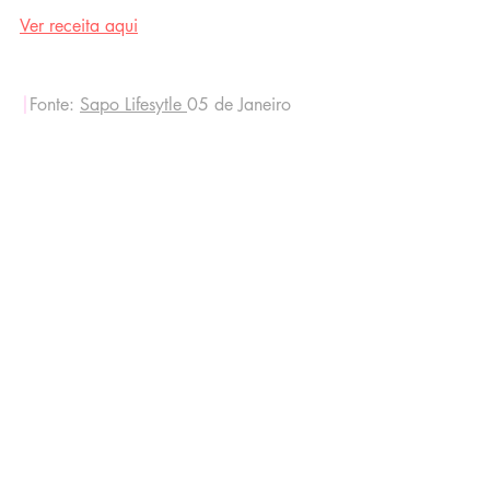
Ver receita aqui
|
Fonte: 
Sapo Lifesytle 
05 de Janeiro 
2023
Related Posts
See All