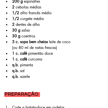
200 g
 espinafres
2
 cebolas médias
1/2
 alho francês médio
1/2
 curgete média
2
 dentes de alho
30 g
 salsa
30 g
 coentros
3 c. sopa bem cheias
 leite de coco 
(ou 80 ml de natas frescas)
1 c. café
 pimentão doce
1 c. café
 curcuma
q.b.
 pimenta
q.b.
 sal
q.b.
 azeite
Preparação 
Corte a batata-doce em rodelas 