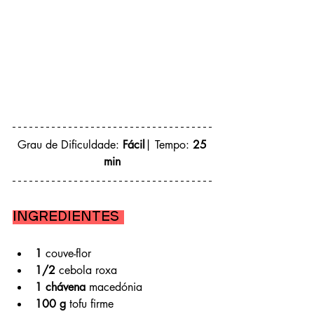
 Grau de Dificuldade: 
Fácil
| Tempo: 
25 
min
Ingredientes 
1
 couve-flor
1/2
 cebola roxa
1 chávena
 macedónia
100 g
 tofu firme