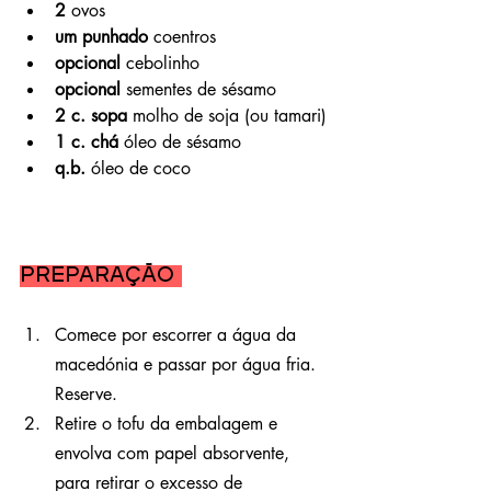
2
 ovos
um punhado
 coentros
opcional
 cebolinho
opcional
 sementes de sésamo
2 c. sopa
 molho de soja (ou tamari)
1 c. chá
 óleo de sésamo
q.b.
 óleo de coco
Preparação 
Comece por escorrer a água da 
macedónia e passar por água fria. 
Reserve.
Retire o tofu da embalagem e 
envolva com papel absorvente, 
para retirar o excesso de 