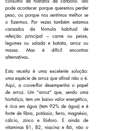
consumo de hidratos de carbono. Isto 
pode acontecer porque queremos perder 
peso, ou porque nos sentimos melhor se 
o fizermos. Por vezes também estamos 
cansados da fórmula habitual de 
refeição principal – carne ou peixe, 
legumes ou salada e batata, arroz ou 
massa. Mas é difícil encontrar 
alternativas.
Esta receita é uma excelente solução: 
uma espécie de arroz que afinal não o é. 
Aqui, a couve-flor desempenha o papel 
de arroz. Um “arroz” que, sendo uma 
hortaliça, tem um baixo valor energético, 
é rica em água (tem 92% de água) e é 
fonte de fibra, potássio, ferro, magnésio, 
cálcio, zinco e fósforo. E ainda de 
vitaminas B1, B2, niacina e B6, não o 