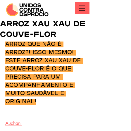
Arroz xau xau de
couve-flor
Arroz que não é 
arroz?! Isso mesmo! 
Este arroz xau xau de 
couve-flor é o que 
precisa para um 
acompanhamento e 
muito saudável e 
original!
Auchan