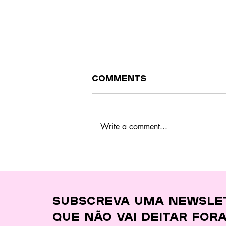
Comments
Write a comment...
Tem restos de
salada no
frigorífico?
Reaproveite as
folhas verdes com
Subscreva uma newsle
esta receita fácil e
saborosa
que
não vai deitar for