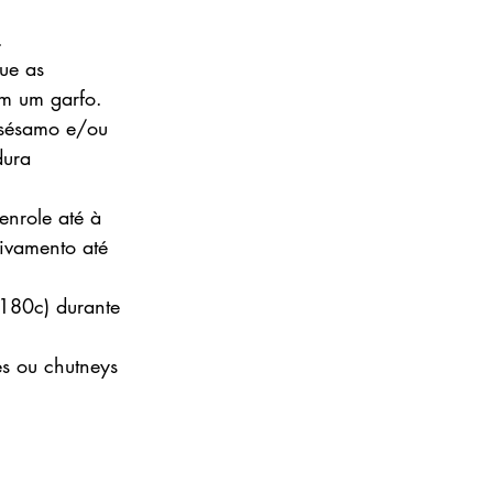
.
ue as 
om um garfo.
 sésamo e/ou 
dura 
enrole até à 
ivamento até 
180c) durante 
s ou chutneys 