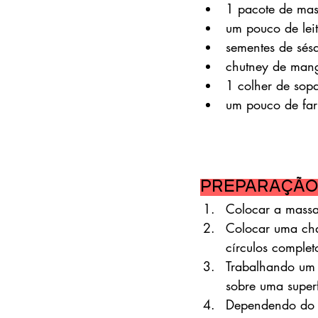
1 pacote de mas
um pouco de lei
sementes de sés
chutney de mang
1 colher de sopa
um pouco de far
Preparação
Colocar a mass
Colocar uma chá
círculos complet
Trabalhando um 
sobre uma superf
Dependendo do t