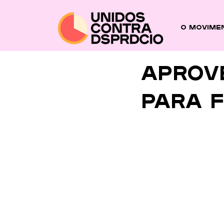
O Movime
Aprov
para 