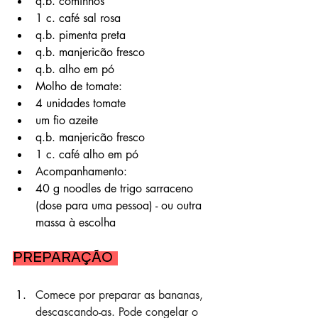
q.b. cominhos
1 c. café sal rosa
q.b. pimenta preta
q.b. manjericão fresco
q.b. alho em pó
Molho de tomate:
4 unidades tomate
um fio azeite
q.b. manjericão fresco
1 c. café alho em pó
Acompanhamento:
40 g noodles de trigo sarraceno 
(dose para uma pessoa) - ou outra 
massa à escolha
Preparação 
Comece por preparar as bananas, 
descascando-as. Pode congelar o 