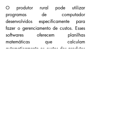
O produtor rural pode utilizar
programas de computador
desenvolvidos especificamente para
fazer o gerenciamento de custos. Esses
softwares oferecem planilhas
matemáticas que calculam
automaticamente os custos dos produtos
finais a partir do preenchimento das
despesas operacionais e administrativas,
por exemplo. O ponto positivo de usar a
tecnologia para definição de custos é
não estar tão suscetível aos erros, ao
contrário do velho método do papel e
caneta, através do qual é mais fácil
cometer erros e perder dados no meio
do caminho. As soluções tecnológicas
costumam mostrar também a
representatividade de cada elemento