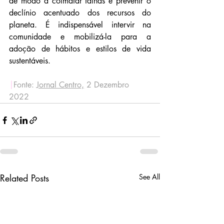
de modo a colmatar falhas e prevenir o 
declínio acentuado dos recursos do 
planeta. É indispensável intervir na 
comunidade e mobilizá-la para a 
adoção de hábitos e estilos de vida 
sustentáveis.
|
Fonte: 
Jornal Centro,
 2 Dezembro 
2022
Related Posts
See All