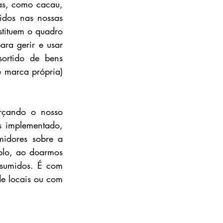
as, como cacau, 
idos nas nossas 
tituem o quadro 
ra gerir e usar 
ortido de bens 
 marca própria) 
çando o nosso 
 implementado, 
idores sobre a 
lo, ao doarmos 
sumidos. É com 
e locais ou com 