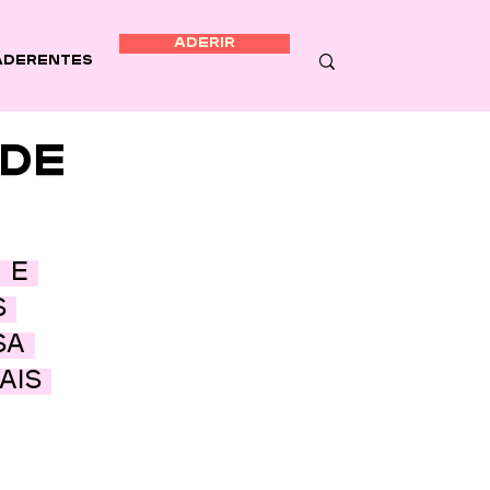
ADERIR
Aderentes
 de
 e 
s 
sa 
ais 