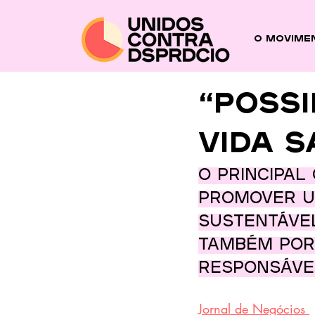
O Movime
“Possi
vida s
O principal
promover um
sustentável
também por
responsável
Jornal de Negócios