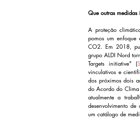
Que outras medidas 
A proteção climátic
pomos um enfoque e
CO2. Em 2018, publ
grupo ALDI Nord torn
Targets initiative" (
S
vinculativos e cient
dos próximos dois an
do Acordo do Clima d
atualmente a trabal
desenvolvimento de 
um catálogo de medi