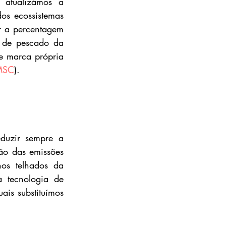
atualizámos a 
s ecossistemas 
r a percentagem 
 de pescado da 
e marca própria 
MSC
).
eduzir sempre a 
o das emissões 
s telhados da 
 tecnologia de 
is substituímos 