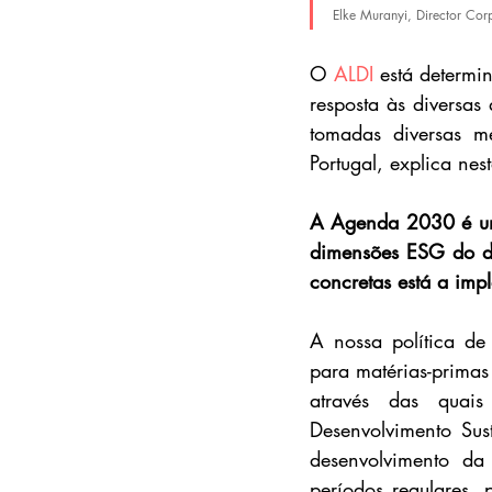
Elke Muranyi, Director Corp
O 
ALDI
 está determi
resposta às diversas
tomadas diversas me
Portugal, explica nest
A Agenda 2030 é um
dimensões ESG do de
concretas está a im
A nossa política de 
para matérias-primas 
através das quais
Desenvolvimento Sust
desenvolvimento da 
períodos regulares,