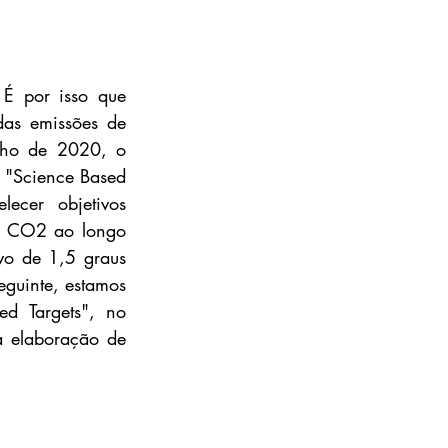
É por isso que 
as emissões de 
lho de 2020, o 
 "Science Based 
cer objetivos 
de CO2 ao longo 
vo de 1,5 graus 
guinte, estamos 
d Targets", no 
 elaboração de 