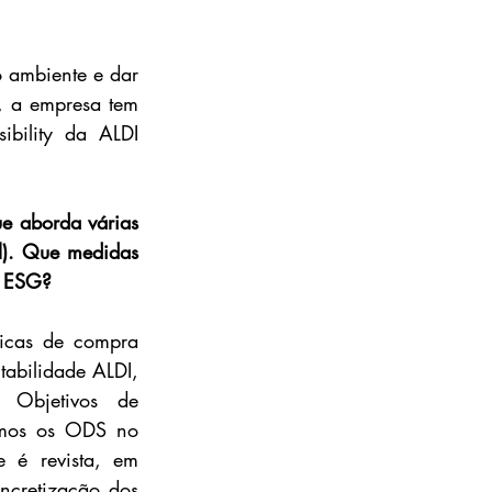
o ambiente e dar 
, a empresa tem 
bility da ALDI 
 aborda várias 
l). Que medidas 
s ESG?
ticas de compra 
tabilidade ALDI, 
 Objetivos de 
mos os ODS no 
 é revista, em 
ncretização dos 