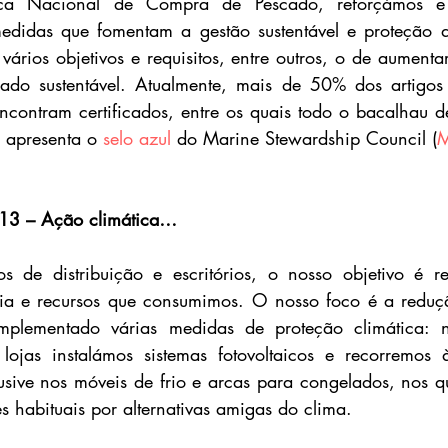
ca Nacional de Compra de Pescado, reforçámos e 
didas que fomentam a gestão sustentável e proteção do
vários objetivos e requisitos, entre outros, o de aumenta
ado sustentável. Atualmente, mais de 50% dos artigos
encontram certificados, entre os quais todo o bacalhau d
 apresenta o 
selo azul
 do Marine Stewardship Council (
13 – Ação climática…
os de distribuição e escritórios, o nosso objetivo é r
ia e recursos que consumimos. O nosso foco é a reduçã
lementado várias medidas de proteção climática: no
lojas instalámos sistemas fotovoltaicos e recorremos à
usive nos móveis de frio e arcas para congelados, nos qua
tes habituais por alternativas amigas do clima.