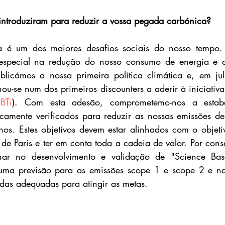
introduziram para reduzir a vossa pegada carbónica?
a é um dos maiores desafios sociais do nosso tempo. 
special na redução do nosso consumo de energia e d
icámos a nossa primeira política climática e, em ju
ou-se num dos primeiros discounters a aderir à iniciativa
BTi
). Com esta adesão, comprometemo-nos a estabele
ificamente verificados para reduzir as nossas emissões 
os. Estes objetivos devem estar alinhados com o objeti
e Paris e ter em conta toda a cadeia de valor. Por conse
har no desenvolvimento e validação de "Science Base
uma previsão para as emissões scope 1 e scope 2 e na
das adequadas para atingir as metas.