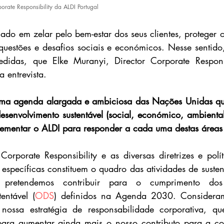
orate Responsibility da ALDI Portugal
nado em zelar pelo bem-estar dos seus clientes, proteger 
 questões e desafios sociais e económicos. Nesse sentido
didas, que Elke Muranyi, Director Corporate Responsi
a entrevista.
a agenda alargada e ambiciosa das Nações Unidas que
senvolvimento sustentável (social, económico, ambienta
plementar o ALDI para responder a cada uma destas área
Corporate Responsibility e as diversas diretrizes e polí
específicas constituem o quadro das atividades de susten
 pretendemos contribuir para o cumprimento dos
entável (
ODS
) definidos na Agenda 2030. Considera
nossa estratégia de responsabilidade corporativa, que
 para aumentar ainda mais o nosso contributo para a co