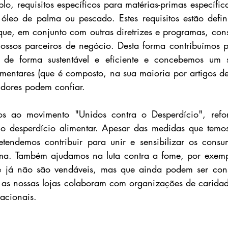
lo, requisitos específicos para matérias-primas específic
óleo de palma ou pescado. Estes requisitos estão defin
que, em conjunto com outras diretrizes e programas, cons
nossos parceiros de negócio. Desta forma contribuímos pa
s de forma sustentável e eficiente e concebemos um s
imentares (que é composto, na sua maioria por artigos de
idores podem confiar.
 ao movimento "Unidos contra o Desperdício", refor
o desperdício alimentar. Apesar das medidas que temos
tendemos contribuir para unir e sensibilizar os consum
ema. Também ajudamos na luta contra a fome, por exemp
e já não são vendáveis, mas que ainda podem ser con
as as nossas lojas colaboram com organizações de caridad
acionais.