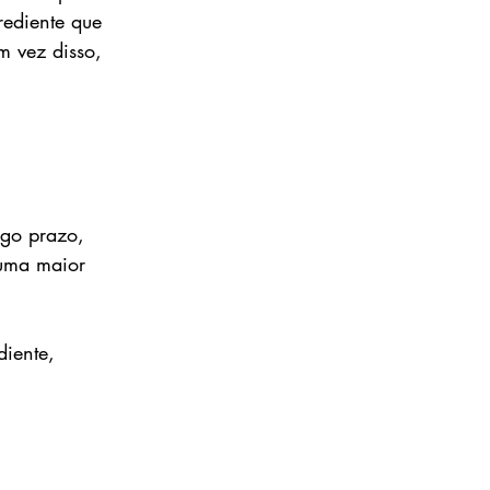
rediente que 
m vez disso, 
ngo prazo, 
 uma maior 
iente, 