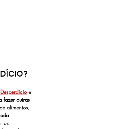
ício? 
Desperdício
 e 
 fazer outras 
de alimentos, 
cada 
r os 