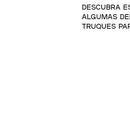
Descubra e
algumas del
truques par