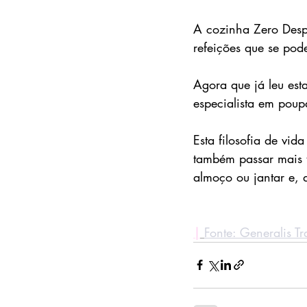
A cozinha Zero Desp
refeições que se pod
Agora que já leu est
especialista em poup
Esta filosofia de vid
também passar mais 
almoço ou jantar e, d
|
Fonte: Generalis T