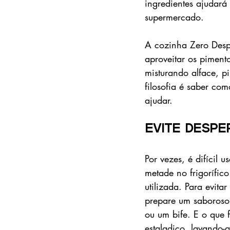
ingredientes ajudará
supermercado.​
A cozinha Zero Desp
aproveitar os pimen
misturando alface, pi
filosofia é saber com
ajudar.
Evite despe
Por vezes, é difícil u
metade no frigorífic
utilizada. Para evita
prepare um saboroso
ou um bife. ​E o que 
estaladiço, lavando-