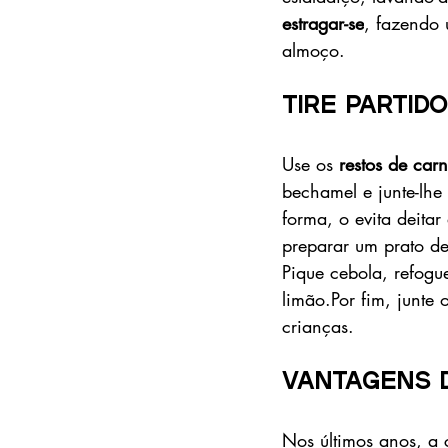
estragar-se
, fazendo
almoço. 
Tire partid
Use os 
restos de car
bechamel e junte-lhe
forma, o evita deitar
preparar um prato d
Pique cebola, refogu
limão.Por fim, junte 
crianças. 
Vantagens d
Nos últimos anos, a 