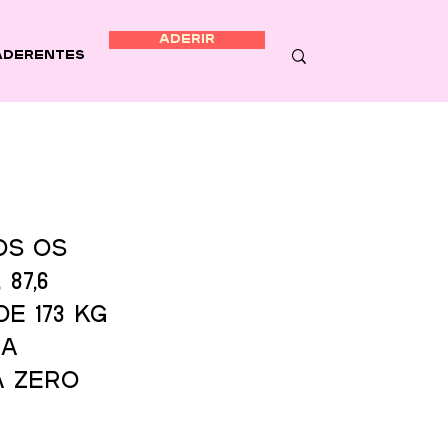
ADERIR
Aderentes
s os 
87,6 
e 173 kg 
a 
a Zero 