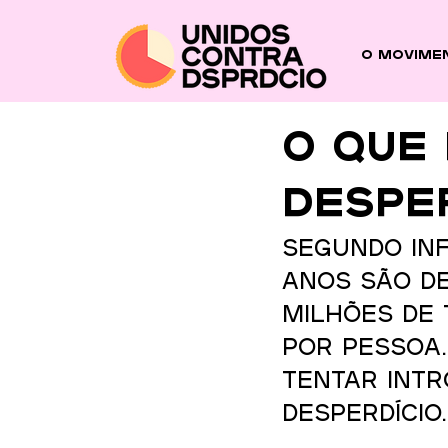
O Movime
O que 
Desper
Segundo in
anos são de
milhões de 
por pessoa.
tentar intr
Desperdício.