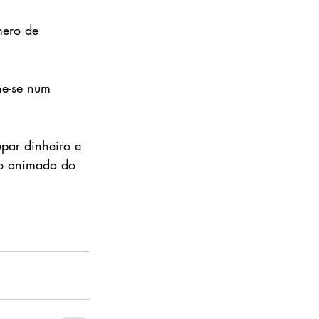
mero de 
ne-se num 
upar dinheiro e 
o animada do 