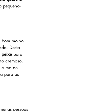
o pequeno-
um bom molho 
ado. Desta 
e peixe
 para 
ho cremoso. 
e sumo de 
ma para as 
muitas pessoas 