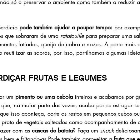
 não só a preservar o ambiente como também a reduzir a
erdício
 pode também ajudar a poupar tempo:
 por exemp
tos que sobraram de uma 
ratatouille
 para preparar uma sa
mentos fatiados, queijo de cabra e nozes. ​A parte mais di
o reutilizar as sobras, por isso, partilhamos algumas ide
rdiçar frutas e legumes
sar um 
pimento ou uma cebola
 inteiros e acabamos por g
o que, na maior parte das vezes, acaba por se estragar s
r que isso aconteça, corte os restos em pequenos cubos ou 
 prato de vegetais salteados como acompanhamento de 
fazer com as 
cascas de batata
? Faça um 
snack
 deliciosa
as bem e fritando-as.​Pode também aproveitar a 
fruta que 