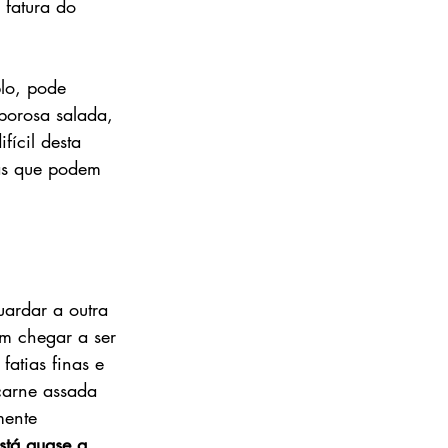
 fatura do 
lo, pode 
borosa salada, 
fícil desta 
ias que podem 
uardar a outra 
em chegar a ser 
fatias finas e 
carne assada 
mente 
está quase a 