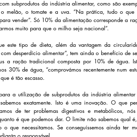
 com subprodutos da indústria alimentar, como são exem
 o melão, o tomate e a uva. “Na prática, tudo o que
 para vender”. Só 10% da alimentação corresponde a raç
armos muito para que o milho seja nacional”.
ue este tipo de dieta, além da vantagem da circularida
 com desperdício alimentar”, tem ainda o benefício de ser
s a ração tradicional composta por 10% de água. Ist
os 30% de água, “comprovámos recentemente num estud
 que é tão escasso.
ara a utilização de subprodutos da indústria alimentar
sabemos exatamente. Isto é uma inovação. O que per
mos de ter problemas digestivos e metabólicos, nós 
quanto é que podemos dar. O limite não sabemos qual é,
o o que necessitamos. Se conseguíssemos ainda ter mai
adianta o responsável.