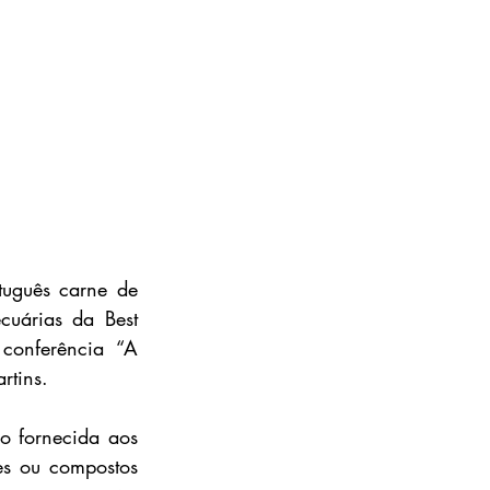
uguês carne de 
uárias da Best 
onferência “A 
rtins.
o fornecida aos 
s ou compostos 