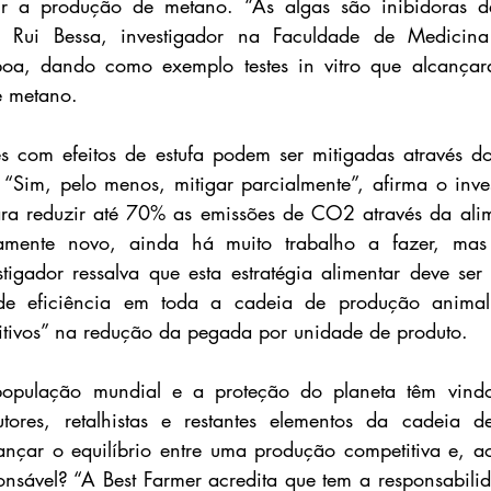
ir a produção de metano. “As algas são inibidoras d
u Rui Bessa, investigador na Faculdade de Medicina 
boa, dando como exemplo testes in vitro que alcançar
e metano.
s com efeitos de estufa podem ser mitigadas através do
Sim, pelo menos, mitigar parcialmente”, afirma o inves
ara reduzir até 70% as emissões de CO2 através da alim
mente novo, ainda há muito trabalho a fazer, mas 
stigador ressalva que esta estratégia alimentar deve ser
a de eficiência em toda a cadeia de produção animal
sitivos” na redução da pegada por unidade de produto.
opulação mundial e a proteção do planeta têm vindo
tores, retalhistas e restantes elementos da cadeia de
ançar o equilíbrio entre uma produção competitiva e, a
nsável? “A Best Farmer acredita que tem a responsabilid