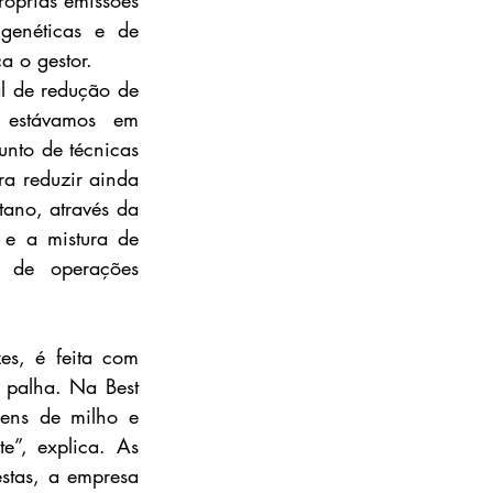
óprias emissões 
genéticas e de 
a o gestor.
l de redução de 
estávamos em 
to de técnicas 
ra reduzir ainda 
no, através da 
e a mistura de 
r de operações 
s, é feita com 
palha. Na Best 
ens de milho e 
”, explica. As 
tas, a empresa 