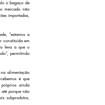
plo o bagaço de 
 o mercado não 
ões importadas, 
de, “estamos a 
 constituída em 
o leva a que o 
o”, permitindo 
 na alimentação 
cebemos é que 
próprios ainda 
 até porque não 
s subprodutos, 