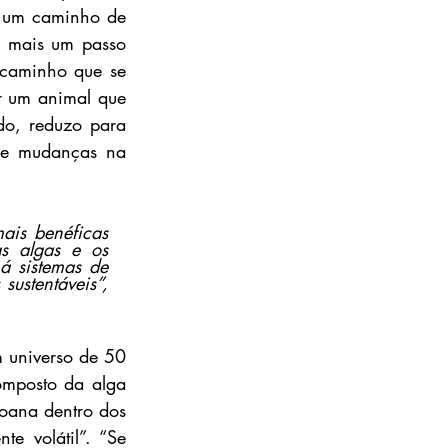
r um caminho de 
 mais um passo 
caminho que se 
r um animal que 
o, reduzo para 
de mudanças na 
ais benéficas 
 algas e os 
 sistemas de 
ustentáveis”, 
 universo de 50 
omposto da alga 
ana dentro dos 
 volátil”. “Se 