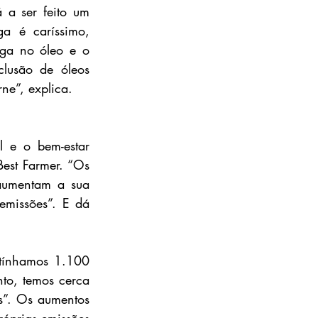
a ser feito um 
a é caríssimo, 
ga no óleo e o 
lusão de óleos 
ne”, explica.
 e o bem-estar 
est Farmer. “Os 
aumentam a sua 
missões”. E dá 
tínhamos 1.100 
to, temos cerca 
”. Os aumentos 