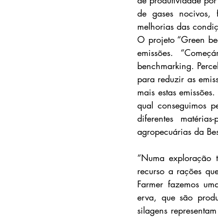
de produtividade por
de gases nocivos, 
melhorias das condiçõ
O projeto “Green bee
emissões. “Começ
benchmarking. Perce
para reduzir as emiss
mais estas emissões
qual conseguimos pe
diferentes matéria
agropecuárias da Bes
“Numa exploração tr
recurso a rações qu
Farmer fazemos uma 
erva, que são produ
silagens representa