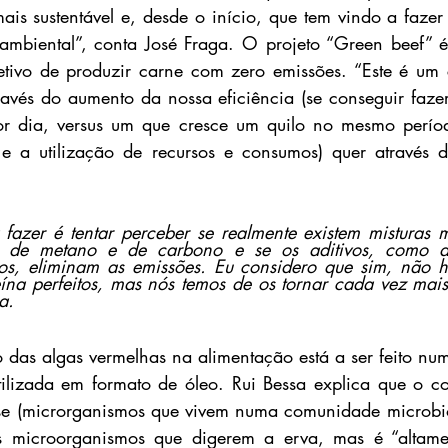
is sustentável e, desde o início, que tem vindo a faze
mbiental”, conta José Fraga. O projeto “Green beef” é
etivo de produzir carne com zero emissões. “Este é um 
ravés do aumento da nossa eficiência (se conseguir faze
por dia, versus um que cresce um quilo no mesmo períod
e a utilização de recursos e consumos) quer através 
azer é tentar perceber se realmente existem misturas m
s de metano e de carbono e se os aditivos, como as
s, eliminam as emissões. Eu considero que sim, não há
na perfeitos, mas nós temos de os tornar cada vez mais s
a.
o das algas vermelhas na alimentação está a ser feito num
tilizada em formato de óleo. Rui Bessa explica que o c
e (microrganismos que vivem numa comunidade microbio
s microorganismos que digerem a erva, mas é “altamente