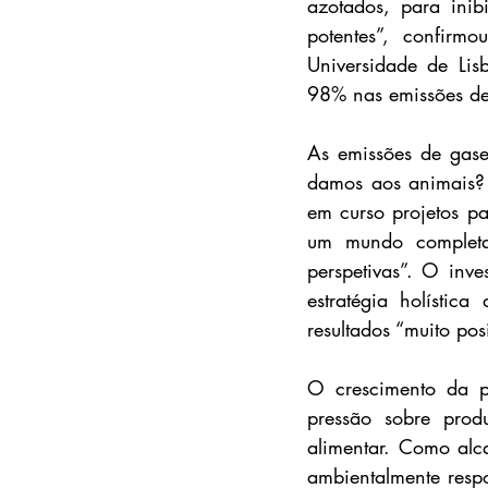
azotados, para inib
potentes”, confirmo
Universidade de Lis
98% nas emissões d
As emissões de gase
damos aos animais? “
em curso projetos p
um mundo completa
perspetivas”. O inve
estratégia holístic
resultados “muito po
O crescimento da p
pressão sobre produ
alimentar. Como alc
ambientalmente respo