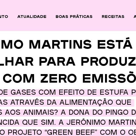
nto
ATUALIDADE
BOAS PRÁTICAS
Receitas
IMO MARTINS ESTÁ
LHAR PARA PRODUZ
 COM ZERO EMISS
de gases com efeito de estufa 
as através da alimentação que 
aos animais? A dona do Pingo 
cida que sim. A Jerónimo Marti
 projeto “Green beef” com o ob