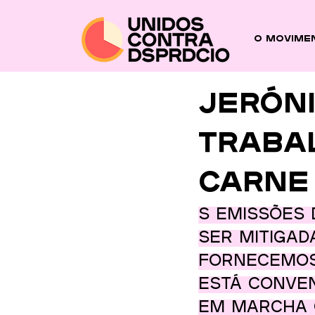
O Movime
JERÓN
TRABA
CARNE
s emissões 
ser mitigad
fornecemos 
está conven
em marcha o