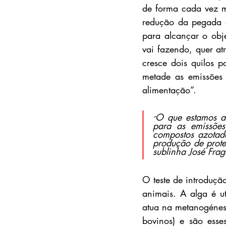
de forma cada vez ma
redução da pegada a
para alcançar o obj
vai fazendo, quer at
cresce dois quilos 
metade as emissões 
alimentação”.
O que estamos a f
“
para as emissõe
compostos azotado
produção de proteí
sublinha José Frag
O teste de introduçã
animais. A alga é u
atua na metanogénes
bovinos) e são esse