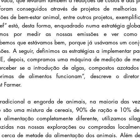
 vaca, que levaram também a reduções de custos e das pr
foram conseguidos através de projetos de melhorias 
es de bem-estar animal, entre outros projetos, exemplific
f” está, desta forma, enquadrado numa estratégia globa
ámos por medir as nossas emissões e ver como 
bemos que estávamos bem, porque já usávamos um conjun
ões. A seguir, definimos as estratégias a implementar pa
. E, depois, compramos uma máquina de medição de meta
rceber se a introdução de algas, compostos azotados 
s-primas de alimentos funcionam”, descreve o direto
t Farmer.
adicional a engorda de animais, na maioria das veze
e são uma mistura de cereais, 90% de ração e 10% de 
alimentação completamente diferente, utilizamos silag
zidas nas nossas explorações ou compradas localmente
m cerca de metade da alimentação dos animais. Além des