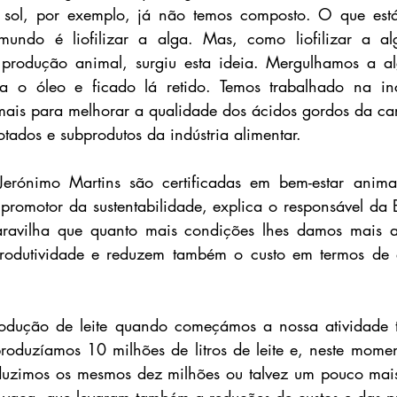
sol, por exemplo, já não temos composto. O que está 
ndo é liofilizar a alga. Mas, como liofilizar a alg
a produção animal, surgiu esta ideia. Mergulhamos a al
 o óleo e ficado lá retido. Temos trabalhado na inc
ais para melhorar a qualidade dos ácidos gordos da car
tados e subprodutos da indústria alimentar.
erónimo Martins são certificadas em bem-estar animal
romotor da sustentabilidade, explica o responsável da B
aravilha que quanto mais condições lhes damos mais 
produtividade e reduzem também o custo em termos de e
odução de leite quando começámos a nossa atividade 
oduzíamos 10 milhões de litros de leite e, neste momen
uzimos os mesmos dez milhões ou talvez um pouco mais