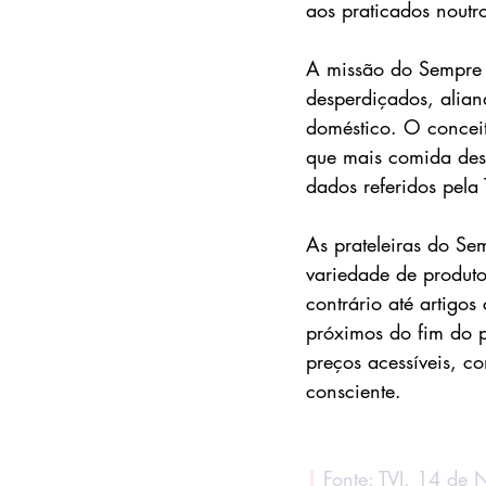
aos praticados noutr
A missão do Sempre 
desperdiçados, alian
doméstico. O conceit
que mais comida des
dados referidos pela 
As prateleiras do Se
variedade de produto
contrário até artigos
próximos do fim do p
preços acessíveis, c
consciente.
|
Fonte: TVI, 14 de