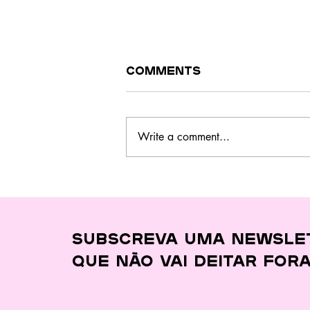
Comments
Write a comment...
Este curso no
Barreiro ensina a
cozinhar melhor,
gastar menos e
desperdiçar quase
Subscreva uma newsle
nada
que
não vai deitar for