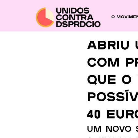
O Movime
Abriu
com p
que o 
possív
40 eur
Um novo 