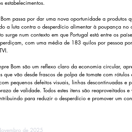
os estabelecimentos.
Bom passa por dar uma nova oportunidade a produtos q
do a luta contra o desperdício alimentar à poupança no
o surge num contexto em que Portugal está entre os país
perdiçam, com uma média de 183 quilos por pessoa por
TVI.
mpre Bom são um reflexo claro da economia circular, ap
s que vão desde frascos de polpa de tomate com rótulos
 com pequenos defeitos visuais, linhas descontinuadas e p
razo de validade. Todos estes itens são reaproveitados e
ontribuindo para reduzir o desperdício e promover um co
 Novembro de 2025