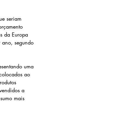
ue seriam 
 orçamento 
es da Europa 
 ano, segundo 
resentando uma 
 colocados ao 
rodutos 
 vendidos a 
nsumo mais 