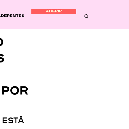
ADERIR
Aderentes
o
s
 por
está 