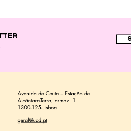
tter
a
Avenida de Ceuta – Estação de
Alcântara-Terra,
armaz.
1
1300-125-Lisboa
geral@ucd.pt