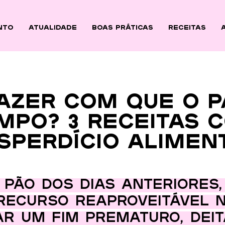
nto
ATUALIDADE
BOAS PRÁTICAS
Receitas
azer com que o p
mpo? 3 receitas 
sperdício alimen
 pão dos dias anteriores
recurso reaproveitável n
ar um fim prematuro, deit