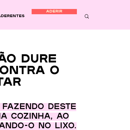
ADERIR
Aderentes
ão dure
contra o
tar
, fazendo deste
a cozinha, ao
ando-o no lixo.