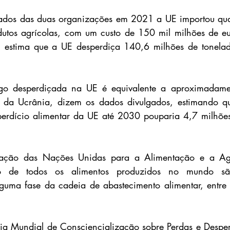
dos das duas organizações em 2021 a UE importou qua
utos agrícolas, com um custo de 150 mil milhões de eur
 estima que a UE desperdiça 140,6 milhões de tonelada
igo desperdiçada na UE é equivalente a aproximadame
o da Ucrânia, dizem os dados divulgados, estimando q
erdício alimentar da UE até 2030 pouparia 4,7 milhões 
ção das Nações Unidas para a Alimentação e a Agric
 de todos os alimentos produzidos no mundo são
guma fase da cadeia de abastecimento alimentar, entre 
a Mundial de Consciencialização sobre Perdas e Desperd