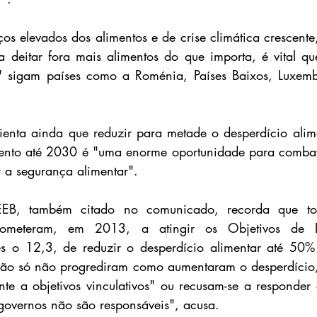
os elevados dos alimentos e de crise climática crescente
a deitar fora mais alimentos do que importa, é vital q
" sigam países como a Roménia, Países Baixos, Luxembu
ienta ainda que reduzir para metade o desperdício alim
ento até 2030 é "uma enorme oportunidade para combater
r a segurança alimentar".
EEB, também citado no comunicado, recorda que tod
meteram, em 2013, a atingir os Objetivos de De
eles o 12,3, de reduzir o desperdício alimentar até 50
não só não progrediram como aumentaram o desperdício, 
e a objetivos vinculativos" ou recusam-se a responder 
governos não são responsáveis", acusa.