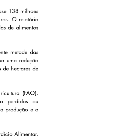
se 138 milhões 
os. O relatório 
s de alimentos 
nte metade das 
ue uma redução 
de hectares de 
ultura (FAO), 
 perdidos ou 
a produção e o 
ício Alimentar, 