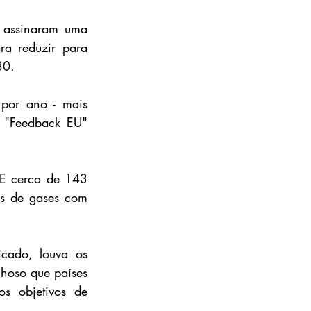
 assinaram uma 
a reduzir para 
30.
por ano - mais 
 "Feedback EU" 
E cerca de 143 
s de gases com 
cado, louva os 
hoso que países 
s objetivos de 