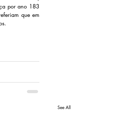
ça por ano 183 
referiam que em 
os.
See All