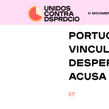
O Movime
Portu
vincu
desper
acusa
RTP