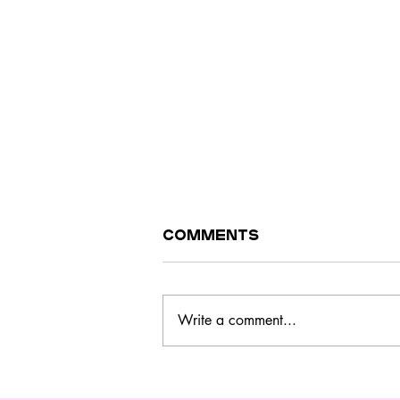
Comments
Write a comment...
Este curso no
Barreiro ensina a