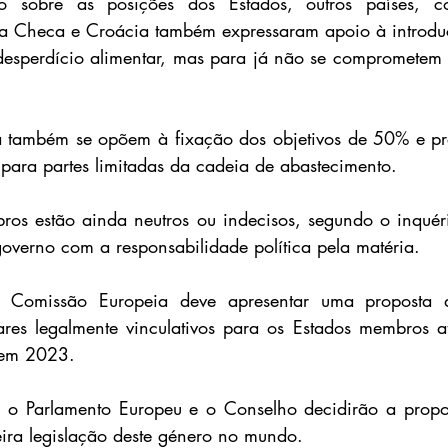
o sobre as posições dos Estados, outros países, co
a Checa e Croácia também expressaram apoio à introduçã
 desperdício alimentar, mas para já não se comprometem
a também se opõem à fixação dos objetivos de 50% e pre
para partes limitadas da cadeia de abastecimento.
os estão ainda neutros ou indecisos, segundo o inquéri
governo com a responsabilidade política pela matéria.
Comissão Europeia deve apresentar uma proposta de
ares legalmente vinculativos para os Estados membros at
 em 2023.
o Parlamento Europeu e o Conselho decidirão a proposta
ira legislação deste género no mundo.