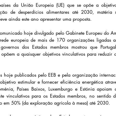
aíses da União Europeia (UE) que se opõe a objetivos
ução de desperdícios alimentares até 2030, matéria 
eve ainda este ano apresentar uma proposta.
municado hoje divulgado pelo Gabinete Europeu do Amb
a rede europeia de mais de 170 organizações ligadas a
s governos dos Estados membros mostrou que Portugal
 opõem a quaisquer objetivos vinculativos para reduzir o
s hoje publicados pelo EEB e pela organização internac
jetivo estimular e fornecer eficiência energética atra
ménia, Países Baixos, Luxemburgo e Estónia apoiam a
nte vinculativos para os Estados membros, no sentido d
ido em 50% (da exploração agrícola à mesa) até 2030.