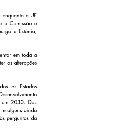
, enquanto a UE 
ue a Comissão e 
rgo e Estónia, 
entar em toda a 
 as alterações 
os os Estados 
senvolvimento 
% em 2030. Dez 
e alguns ainda 
às perguntas da 