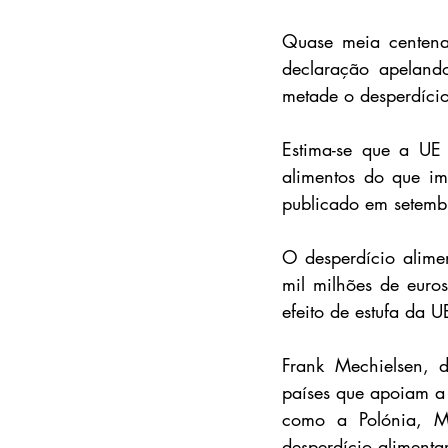
Quase meia centena
declaração apelando
metade o desperdício
Estima-se que a UE 
alimentos do que im
publicado em setemb
O desperdício alime
mil milhões de euro
efeito de estufa da U
Frank Mechielsen, d
países que apoiam a
como a Polónia, Ma
desperdício alimenta