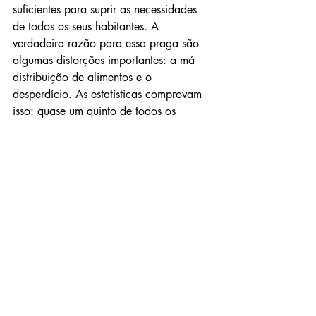
suficientes para suprir as necessidades 
de todos os seus habitantes. A 
verdadeira razão para essa praga são 
algumas distorções importantes: a má 
distribuição de alimentos e o 
desperdício. As estatísticas comprovam 
isso: quase um quinto de todos os 
comestíveis produzidos anualmente é 
desperdiçado ou perdido antes de ser 
consumido.
Em muitos países desenvolvidos ou 
enriquecidos, esse desperdício ocorre no 
momento em que os alimentos são 
preparados, parte dos quais não é 
consumida ou se deteriora em 
geladeiras e armários. Para milhões de 
pessoas em países em desenvolvimento, 
esse desperdício ocorre na época da 