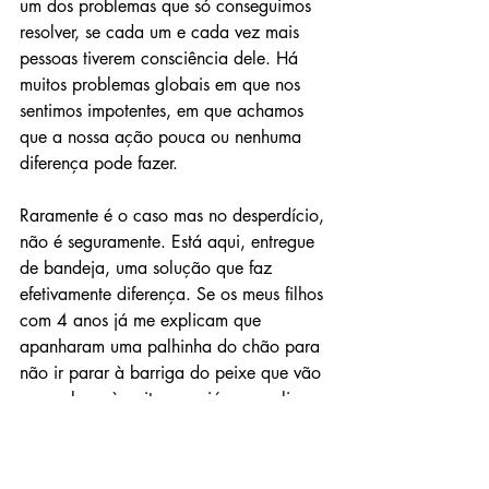
um dos problemas que só conseguimos 
resolver, se cada um e cada vez mais 
pessoas tiverem consciência dele. Há 
muitos problemas globais em que nos 
sentimos impotentes, em que achamos 
que a nossa ação pouca ou nenhuma 
diferença pode fazer.
Raramente é o caso mas no desperdício, 
não é seguramente. Está aqui, entregue 
de bandeja, uma solução que faz 
efetivamente diferença. Se os meus filhos 
com 4 anos já me explicam que 
apanharam uma palhinha do chão para 
não ir parar à barriga do peixe que vão 
comer logo à noite, e se já me explicam 
que o planeta está doente por causa 
dos fumos, por isso é que está a chover 
no verão; então também têm 