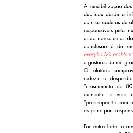
A sensibilização dos
duplicou desde o in
com as cadeias de ab
responsáveis pela m
estão conscientes d
conclusão é de u
everybody’s problem
e gestores de mil gr
O relatório compro
reduzir o desperdí
“crescimento de 80
aumentar a vida ú
“preocupação com a 
os principais respon
Por outro lado, e a