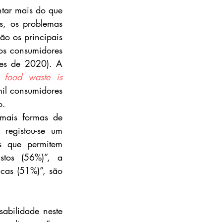
tar mais do que 
, os problemas 
o os principais 
s consumidores 
es de 2020). A 
 food waste is 
il consumidores 
o.
mais formas de 
egistou-se um 
 que permitem 
tos (56%)”, a 
as (51%)”, são 
abilidade neste 