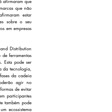
á afirmaram que 
marcas que não 
firmaram estar 
es sobre o seu 
tos em empresas 
nd Distribution 
de ferramentas 
. Esta pode ser 
 da tecnologia, 
fases da cadeia 
oderão agir no 
ormas de evitar 
 participantes 
nte também pode 
um ecossistema 