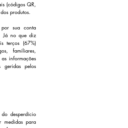
is (códigos QR, 
 dos produtos.
por sua conta 
 Já no que diz 
s terços (67%) 
, familiares, 
 as informações 
geridas pelos 
do desperdício 
r medidas para 