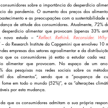
 consumidores sobre a importância do desperdício alimen
ício da pandemia. O aumento dos preços dos alimentos
astecimento e as preocupações com a sustentabilidade sã
udança de atitude dos consumidores. Atualmente, 72% do
o desperdício alimentar que provocam (apenas 33% ant
m novo estudo – “
Reflect. Rethink. Reconsider. Why
” – do Research Institute da Capgemini que envolveu 10 m
andes empresas dos setores agroalimentar e da distribuiçã
va que os consumidores já estão a estudar cada vez 
cio alimentar que provocam. No espaço de um ano r
% das pesquisas nas redes sociais sobre os métodos
til dos alimentos”, sendo que a “poupança de cus
fome em todo o mundo (52%)”, e as “alterações climátic
sáveis por esta mudança.
inda que os consumidores admitam a sua própria respons