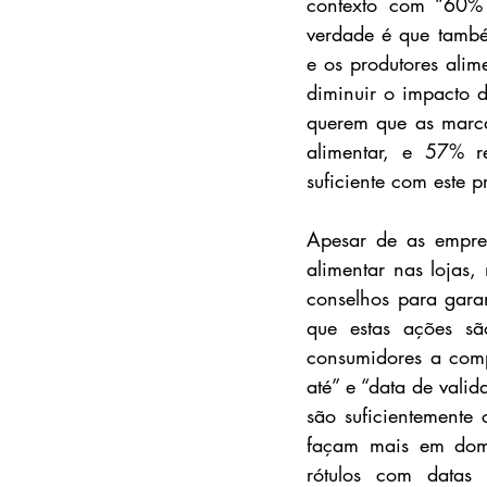
contexto com “60% 
verdade é que também
e os produtores alim
diminuir o impacto d
querem que as marca
alimentar, e 57% r
suficiente com este p
Apesar de as empres
alimentar nas lojas
conselhos para gara
que estas ações sã
consumidores a comp
até” e “data de vali
são suficientemente
façam mais em domí
rótulos com datas 