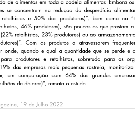
da de alimentos em toda a cadeia alimentar. Embora os “r
res se concentrem na redução do desperdício alimentar 
retalhistas e 50% dos produtores)”, bem como na “t
lhistas, 46% produtores), são poucos os que prestam a
 (22% retalhistas, 23% produtores) ou ao armazenamento
odutores)”. Com os produtos a atravessarem frequenteme
ber onde, quando e qual a quantidade que se perde e d
 para produtores e retalhistas, sobretudo para as org
19% das empresas mais pequenas rastreia, monitoriza
ntar, em comparação com 64% das grandes empresas 
ilhões de dólares)”, remata o estudo.
gazine,
 19 de Julho 2022