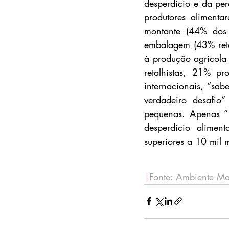
desperdício e da per
produtores alimenta
montante (44% dos 
embalagem (43% reta
à produção agrícola
retalhistas, 21% pr
internacionais, “sa
verdadeiro desafio”
pequenas. Apenas “
desperdício alime
superiores a 10 mil m
|
Fonte: 
Ambiente Ma