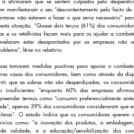
a afirmarem que se sentem culpados pelo desperdício
 manifestaram o seu “descontentamento pelo facto de os
entares não estarem a fazer o que seria necessário” par
esta situação. “Quase dois terços (61%) dos consumidor
s e os retalhistas façam mais para os ajudar a combate
evelaram estar desapontados por as empresas não se
roblema”, lê-se no relatório.
as tomarem medidas positivas para apoiar o combate 
, nas casas dos consumidores, bem como através da disp
ntir que as sobras não são desperdiçadas, os consumido
o insuficientes: “enquanto 60% das empresas afirmo
reender termos como “consumir preferencialmente antes 
dade”, apenas 39% dos consumidores consideraram que es
 claras”. O estudo indica que os consumidores querem q
nios como: “a inovação dos produtos, a embalagem, 
de validade, e a educação/sensibilização dos cons