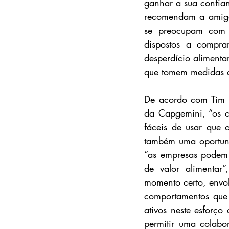
ganhar a sua confia
recomendam a amigos
se preocupam com o
dispostos a compra
desperdício alimenta
que tomem medidas at
De acordo com Tim Br
da Capgemini, “os c
fáceis de usar que o
também uma oportuni
“as empresas podem r
de valor alimentar”
momento certo, envol
comportamentos que 
ativos neste esforço
permitir uma colabo