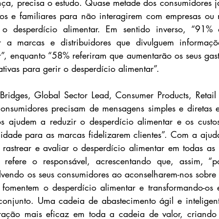
nça, precisa o estudo. Quase metade dos consumidores j
 e familiares para não interagirem com empresas ou 
 desperdício alimentar. Em sentido inverso, “91% a
r a marcas e distribuidores que divulguem informaçõ
r”, enquanto “58% referiram que aumentarão os seus gas
ivas para gerir o desperdício alimentar”.
idges, Global Sector Lead, Consumer Products, Retail a
onsumidores precisam de mensagens simples e diretas e 
s ajudem a reduzir o desperdício alimentar e os custos
dade para as marcas fidelizarem clientes”. Com a ajuda
astrear e avaliar o desperdício alimentar em todas as 
, refere o responsável, acrescentando que, assim, “p
vendo os seus consumidores ao aconselharem-nos sobre f
fomentem o desperdício alimentar e transformando-os em
 conjunto. Uma cadeia de abastecimento ágil e intelige
ração mais eficaz em toda a cadeia de valor, criando 