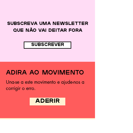
Subscreva uma newsletter
que
não vai deitar fora
subscrever
adira ao movimento
Una-se a este movimento e ajude-nos a
corrigir o erro.
ADERIR
Avenida de Ceuta – Estação de
Alcântara-Terra,
armaz.
1