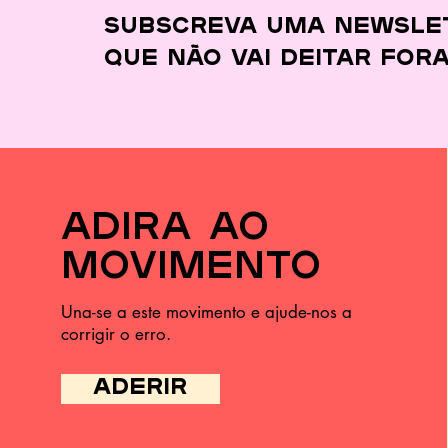
desperdiçar quase
Subscreva uma newsle
nada
que
não vai deitar for
adira ao
movimento
Una-se a este movimento e ajude-nos a
corrigir o erro.
ADERIR