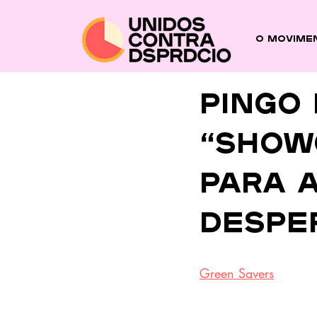
O Movime
Pingo
“show
para a
despe
Green Savers