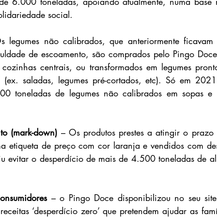
 de 6.000 toneladas, apoiando atualmente, numa base re
olidariedade social.
s legumes não calibrados, que anteriormente ficavam
ficuldade de escoamento, são comprados pelo Pingo Doce
 cozinhas centrais, ou transformados em legumes prontos
ex. saladas, legumes pré-cortados, etc). Só em 2021
500 toneladas de legumes não calibrados em sopas e p
to (mark-down)
 – Os produtos prestes a atingir o prazo 
ma etiqueta de preço com cor laranja e vendidos com de
tiu evitar o desperdício de mais de 4.500 toneladas de a
consumidores
 – o Pingo Doce disponibilizou no seu sit
eceitas ‘desperdício zero’ que pretendem ajudar as famíl