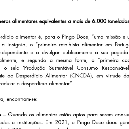
eros alimentares equivalentes a mais de 6.000 tonelad
dício alimentar é, para o Pingo Doce, “uma missão e 
 a insígnia, o “primeiro retalhista alimentar em Portuga
independente e a divulgar publicamente a sua pegada 
gualmente, e segundo a mesma fonte, a “primeira cad
r o selo ‘Produção Sustentável Consumo Responsável
e ao Desperdício Alimentar (CNCDA), em virtude das
eduzir o desperdício alimentar”.
ta, encontram-se:
s
 – Quando os alimentos estão aptos para serem consu
dos a instituições. Em 2021, o Pingo Doce doou géner