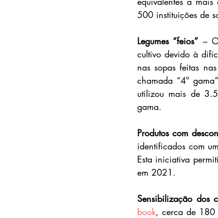
equivalentes a mais
500 instituições de s
Legumes “feios”
 – O
cultivo devido à di
nas sopas feitas nas
chamada “4ª gama” (
utilizou mais de 3.
gama.
Produtos com descon
identificados com u
Esta iniciativa permi
em 2021.
Sensibilização dos 
book
, cerca de 180 r