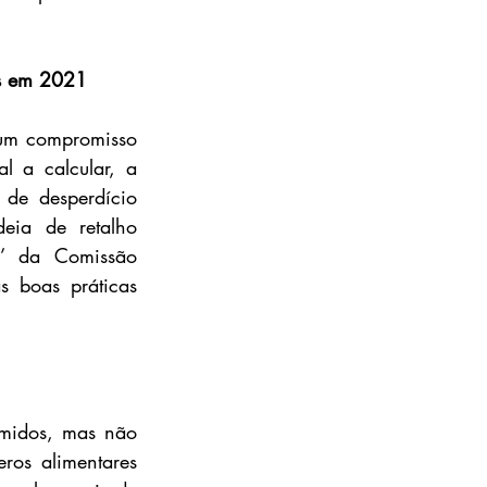
as em 2021
um compromisso 
l a calcular, a 
de desperdício 
eia de retalho 
’ da Comissão 
 boas práticas 
midos, mas não 
os alimentares 