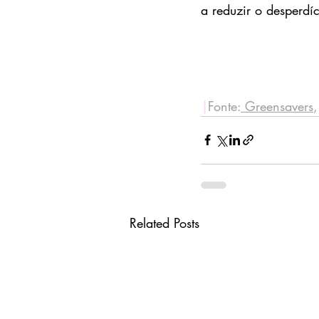
a reduzir o desperdí
|
Fonte:
 Greensavers
Related Posts