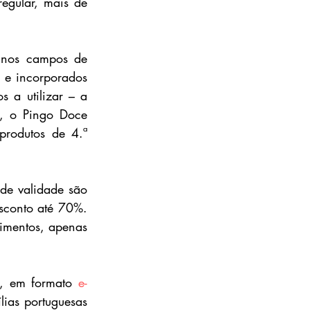
gular, mais de 
 nos campos de 
 e incorporados 
 a utilizar – a 
, o Pingo Doce 
rodutos de 4.ª 
de validade são 
sconto até 70%. 
limentos, apenas 
e, em formato 
e-
ias portuguesas 