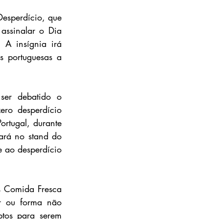
esperdício, que 
ssinalar o Dia 
 A insígnia irá 
 portuguesas a 
ser debatido o 
ero desperdício 
rtugal, durante 
rá no stand do 
ao desperdício 
s Comida Fresca 
 ou forma não 
ptos para serem 