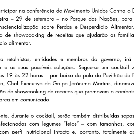
rticipar na conferência do Movimento Unidos Contra o D
-feira – 29 de setembro – no Parque das Nações, para a
nsciencialização sobre Perdas e Desperdício Alimentar.
 de showcooking de receitas que ajudarão as famílias
cio alimentar.
a retalhistas, entidades e membros do governo, irá 
r e as suas possíveis soluções. Segue-se um cocktail z
as 19 às 22 horas – por baixo da pala do Pavilhão de Po
a, Chef Executivo do Grupo Jerónimo Martins, dinamiza
ão de showcooking de receitas que promovem o combate 
 marca em comunicado.
te, durante o cocktail, serão também distribuídas sopa
fecionadas com legumes “feios” – com tamanhos, cor
m perfil nutricional intacto e, portanto, totalmente a