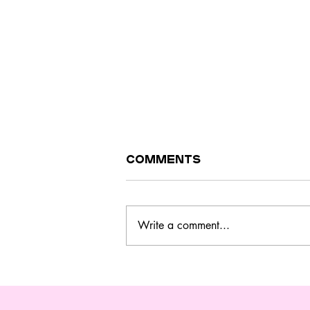
Comments
Write a comment...
Este curso no
Barreiro ensina a
cozinhar melhor,
gastar menos e