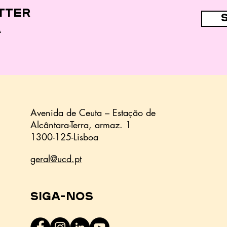
das crianças
tter
a
Avenida de Ceuta – Estação de
Alcântara-Terra,
armaz.
1
1300-125-Lisboa
geral@ucd.pt
Siga-nos