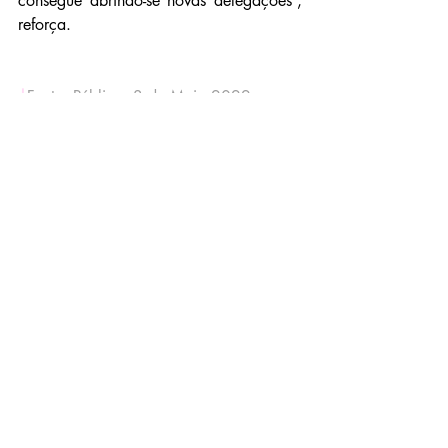
consegue abrindo-se novas delegações”, 
reforça.
|
Fonte: 
Público,
 3 de Maio 2022
Related Posts
See All