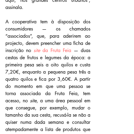
aqui, nos grandes centros urbanos”, 
assinala.
A cooperativa tem à disposição dos 
consumidores — os chamados 
“associados”, que, para aderirem ao 
projecto, devem preencher uma ficha de 
inscrição no 
site
 da Fruta Feia
 — duas 
cestas de frutos e legumes da época: a 
primeira pesa seis a oito quilos e custa 
7,20€, enquanto a pequena pesa três a 
quatro quilos e fica por 3,60€. A partir 
do momento em que uma pessoa se 
torna associada da Fruta Feia, tem 
acesso, no 
site
, a uma área pessoal em 
que consegue, por exemplo, mudar o 
tamanho da sua cesta, recusá-la se não a 
quiser numa dada semana e consultar 
atempadamente a lista de produtos que 