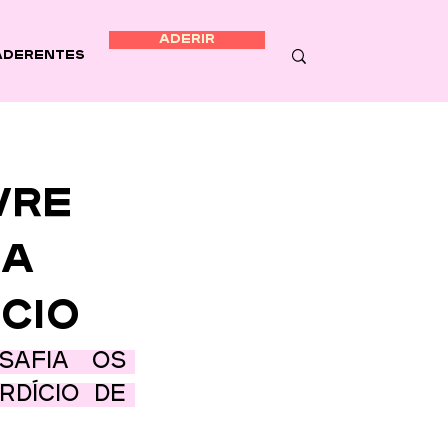
ADERIR
Aderentes
vre
na
cio
safia os 
dício de 