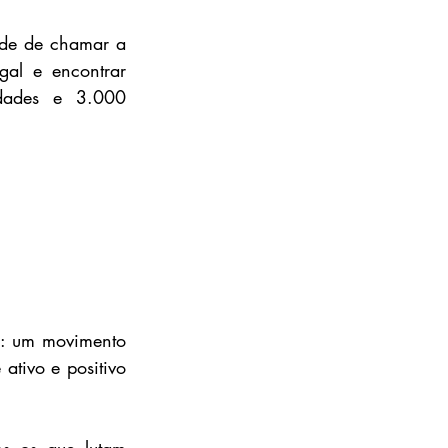
de de chamar a 
al e encontrar 
dades e 3.000 
 um movimento 
tivo e positivo 
s os que lutam 