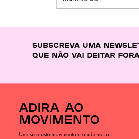
Este curso no
Barreiro ensina a
cozinhar melhor,
gastar menos e
desperdiçar quase
Subscreva uma newsle
nada
que
não vai deitar for
adira ao
movimento
Una-se a este movimento e ajude-nos a