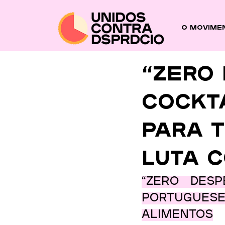
O Movime
“Zero 
cockta
para t
luta 
“Zero Desp
portuguese
alimentos