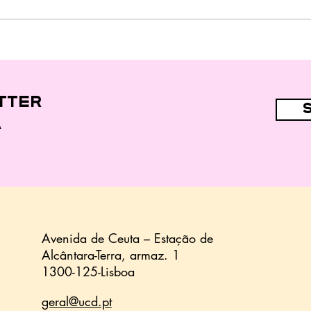
"Fast food" e
alimentos
ultraprocessados
nas dietas de 44,7%
das crianças
tter
a
Avenida de Ceuta – Estação de
Alcântara-Terra,
armaz.
1
1300-125-Lisboa
geral@ucd.pt