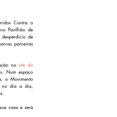
idos Contra o 
no Pavilhão de 
 desperdício de 
rcas parceiras 
cação no 
site do 
as. Num espaço 
, o Movimento 
no dia a dia, 
s.
sua casa e será 