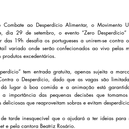
 Combate ao Desperdício Alimentar, o Movimento Un
e, dia 29 de setembro, o evento “Zero Desperdício” 
ir das 19h desafia os portugueses a unirem-se contra o
tail variado onde serão confecionados ao vivo pelas ma
 produtos excedentários.
erdício” tem entrada gratuita, apenas sujeita a mar
ontra o Desperdício, dado que as vagas são limitad
 dá lugar à boa comida e a animação está garantida
r a importância das pequenas decisões que tomamos 
s deliciosas que reaproveitam sobras e evitam desperdício
de tarde inesquecível que o ajudará a ter ideias para 
t e pela cantora Beatriz Rosário.