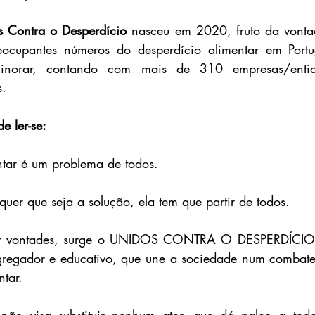
 Contra o Desperdício
 nasceu em 2020, fruto da vonta
ocupantes números do desperdício alimentar em Portug
inorar, contando com mais de 310 empresas/enti
s.
e ler-se:
ntar é um problema de todos.
quer que seja a solução, ela tem que partir de todos.
ar vontades, surge o UNIDOS CONTRA O DESPERDÍCIO:
gregador e educativo, que une a sociedade num combate a
ntar.
ão visa substituir nenhum ator, que dá palco a todo