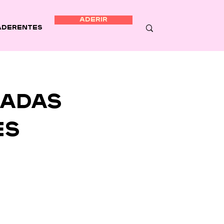
ADERIR
Aderentes
ladas
es