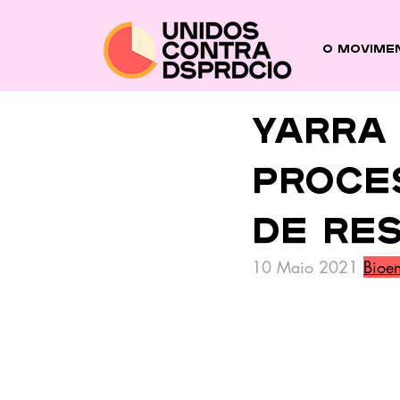
O Movime
Yarra
proces
de re
10 Maio 2021 
Bioen