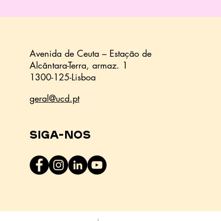
"Fast food" e
alimentos
ultraprocessados
nas dietas de 44,7%
das crianças
Avenida de Ceuta – Estação de
Alcântara-Terra,
armaz.
1
1300-125-Lisboa
geral@ucd.pt
Siga-nos