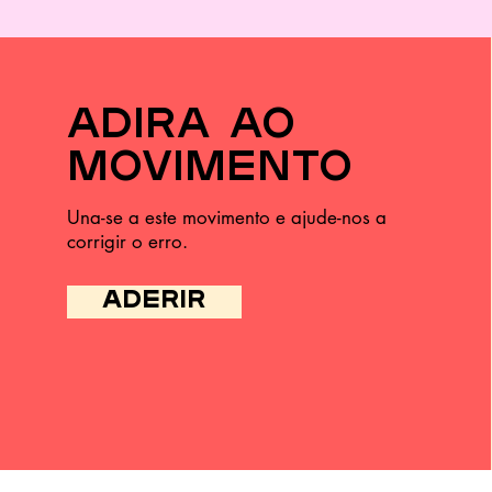
Este curso no
Barreiro ensina a
cozinhar melhor,
gastar menos e
desperdiçar quase
adira ao
nada
movimento
Una-se a este movimento e ajude-nos a
corrigir o erro.
ADERIR