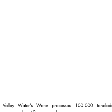
a Valley Water's Water processou 100.000 tonelada
ntes para encher 40 piscinas de tamanho olímpico.