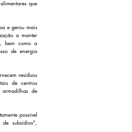
alimentares que 
sa e gerou mais 
zação a manter 
ia, bem como a 
sso de energia 
rnecem resíduos 
ais de centros 
 armadilhas de 
mente possível 
de subsídios", 