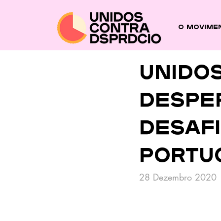
O Movime
Unido
Despe
desaf
portu
28 Dezembro 2020 