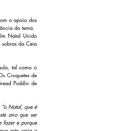
om o apoio dos 
tância do tema.
m Natal Unido 
 sobras da Ceia 
la, tal como o 
Os Croquetes de 
Bread Puddin de 
 
“o Natal, que é 
te ano que ser 
 fazer e porque 
ue este seria o 