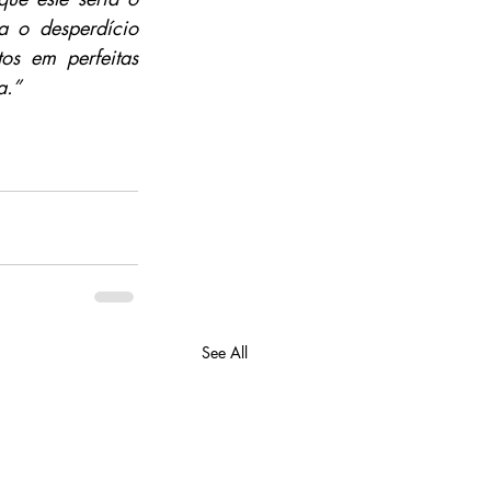
 o desperdício 
s em perfeitas 
a.”
See All