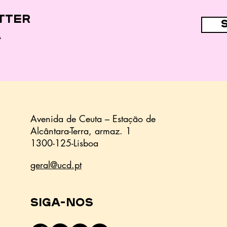
nas dietas de 44,7%
das crianças
tter
a
Avenida de Ceuta – Estação de
Alcântara-Terra,
armaz.
1
1300-125-Lisboa
geral@ucd.pt
Siga-nos