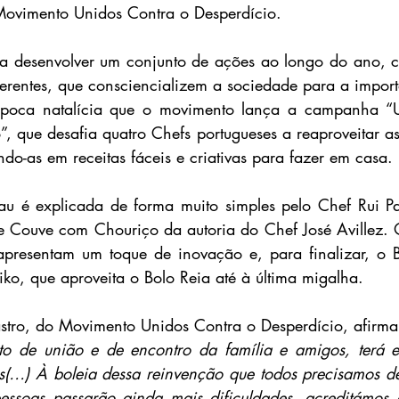
ovimento Unidos Contra o Desperdício.
 desenvolver um conjunto de ações ao longo do ano, c
erentes, que consciencializem a sociedade para a impor
poca natalícia que o movimento lança a campanha “U
”, que desafia quatro Chefs portugueses a reaproveitar as
do-as em receitas fáceis e criativas para fazer em casa.
u é explicada de forma muito simples pelo Chef Rui Pau
e Couve com Chouriço da autoria do Chef José Avillez. 
 apresentam um toque de inovação e, para finalizar, o 
iko, que aproveita o Bolo Reia até à última migalha.
stro, do Movimento Unidos Contra o Desperdício, afirma
o de união e de encontro da família e amigos, terá es
s(…) À boleia dessa reinvenção que todos precisamos de
essoas passarão ainda mais dificuldades, acreditámos q