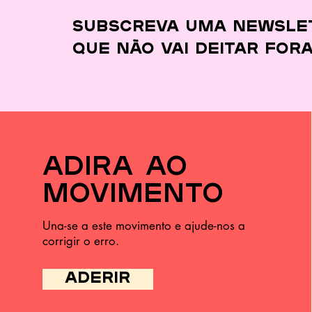
gastar menos e
desperdiçar quase
Subscreva uma newsle
nada
que
não vai deitar for
adira ao
movimento
Una-se a este movimento e ajude-nos a
corrigir o erro.
ADERIR