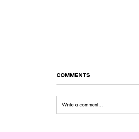
Comments
Write a comment...
Este curso no
Barreiro ensina a
cozinhar melhor,