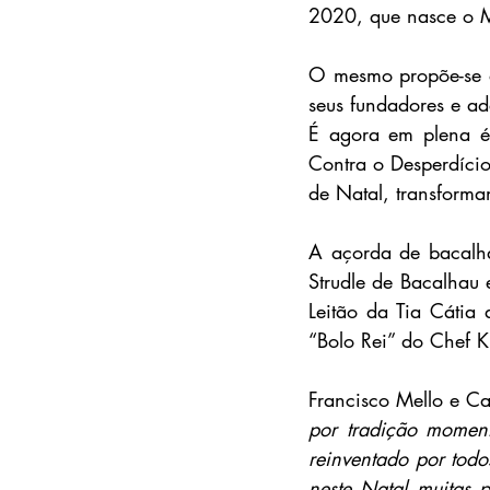
2020, que nasce o M
O mesmo propõe-se a
seus fundadores e ad
É agora em plena é
Contra o Desperdício
de Natal, transforman
A açorda de bacalha
Strudle de Bacalhau 
Leitão da Tia Cátia
“Bolo Rei” do Chef K
Francisco Mello e Ca
por tradição moment
reinventado por todo
neste Natal muitas p