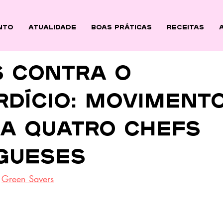
nto
ATUALIDADE
BOAS PRÁTICAS
Receitas
s Contra o
rdício: moviment
ia quatro Chefs
gueses
 
Green Savers