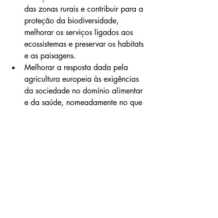
das zonas rurais e contribuir para a 
proteção da biodiversidade, 
melhorar os serviços ligados aos 
ecossistemas e preservar os habitats 
e as paisagens.
Melhorar a resposta dada pela 
agricultura europeia às exigências 
da sociedade no domínio alimentar 
e da saúde, nomeadamente no que 
respeita à oferta de produtos 
alimentares seguros, nutritivos e 
sustentáveis, aos resíduos 
alimentares e ao bem-estar animal.
Futuro da PAC
Ao longo dos próximos meses, o 
Expresso vai discutir o futuro da Política 