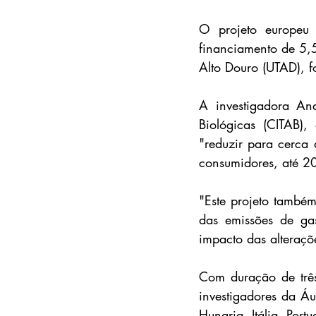
O projeto europeu 
financiamento de 5,5
Alto Douro (UTAD), fo
A investigadora Ana
Biológicas (CITAB),
"reduzir para cerca 
consumidores, até 2
"Este projeto também
das emissões de gas
impacto das alteraçõ
Com duração de três
investigadores da Áu
Hungria, Itália, Port