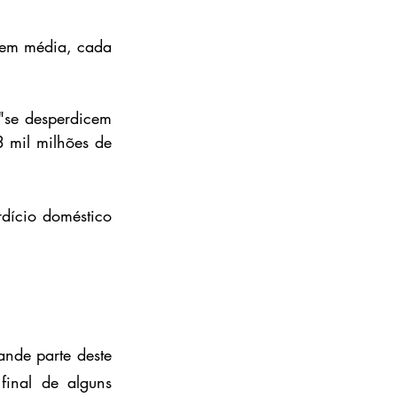
em média, cada 
se desperdicem 
 mil milhões de 
dício doméstico 
nde parte deste 
inal de alguns 