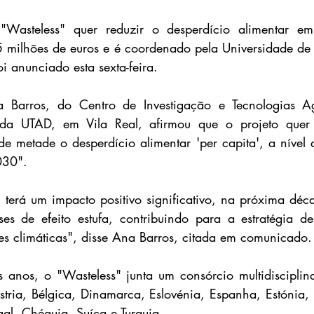
"Wasteless" quer reduzir o desperdício alimentar e
 milhões de euros e é coordenado pela Universidade de T
i anunciado esta sexta-feira.
 Barros, do Centro de Investigação e Tecnologias Ag
 da UTAD, em Vila Real, afirmou que o projeto quer c
de metade o desperdício alimentar 'per capita', a nível d
030".
 terá um impacto positivo significativo, na próxima déc
es de efeito estufa, contribuindo para a estratégia de
es climáticas", disse Ana Barros, citada em comunicado.
 anos, o "Wasteless" junta um consórcio multidisciplin
stria, Bélgica, Dinamarca, Eslovénia, Espanha, Estónia, 
ugal, Chéquia, Suíça e Turquia.