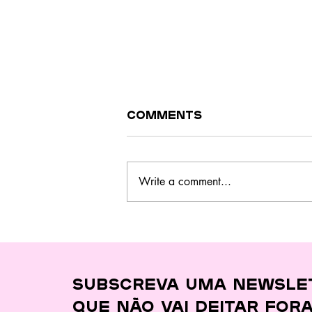
Comments
Write a comment...
Este curso no
Barreiro ensina a
cozinhar melhor,
gastar menos e
desperdiçar quase
Subscreva uma newsle
nada
que
não vai deitar for