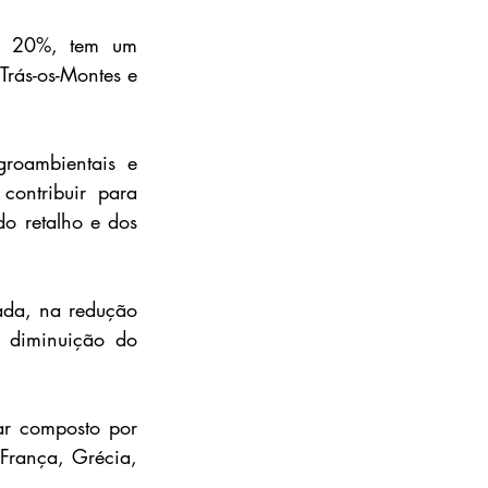
m 20%, tem um 
rás-os-Montes e 
roambientais e 
ontribuir para 
o retalho e dos 
ada, na redução 
 diminuição do 
ar composto por 
França, Grécia, 