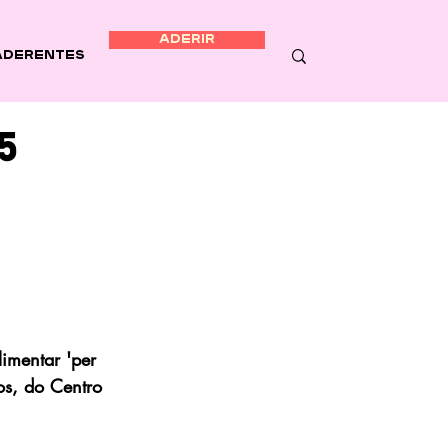
ADERIR
Aderentes
5
imentar 'per 
os, do Centro 