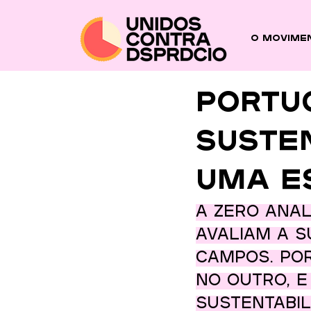
O Movime
Portu
susten
uma es
A Zero ana
avaliam a s
campos. Po
no outro, e
sustentabil