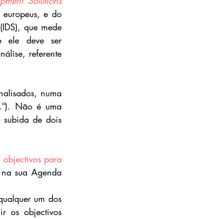
pment Solutions 
s europeus, e do 
 (IDS), que mede 
 ele deve ser 
álise, referente 
nalisados, numa 
3.º). Não é uma 
subida de dois 
objectivos para 
na sua Agenda 
ualquer um dos 
 os objectivos 