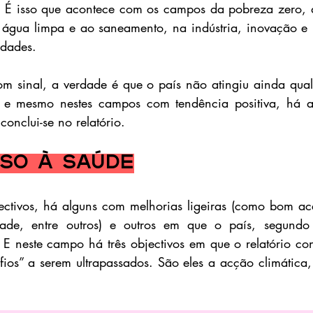
 É isso que acontece com os campos da pobreza zero, d
água limpa e ao saneamento, na indústria, inovação e inf
ldades.
om sinal, a verdade é que o país não atingiu ainda qua
s, e mesmo nestes campos com tendência positiva, há ai
conclui-se no relatório.
so à saúde
jectivos, há alguns com melhorias ligeiras (como bom ac
de, entre outros) e outros em que o país, segundo o
 E neste campo há três objectivos em que o relatório cons
ios” a serem ultrapassados. São eles a acção climática,