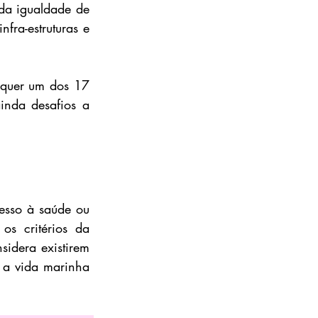
a igualdade de 
ra-estruturas e 
lquer um dos 17 
nda desafios a 
esso à saúde ou 
s critérios da 
idera existirem 
 a vida marinha 