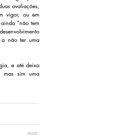
duas avaliações, 
em vigor, ou em 
 ainda “não tem 
esenvolvimento 
a a não ter uma 
a, e até deixa 
, mas sim uma 