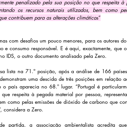
armente penalizado pela sua posição no que respeita à 
ntando os recursos naturais utilizados, bem como pel
ue contribuem para as alterações climática
s”
s com desafios um pouco menores, para os autores do re
ão e consumo responsável. E é aqui, exactamente, que o
no IDS, o outro documento analisado pela Zero.
ssa lista na 71.ª posição, após a análise de 166 paíse
 demonstram uma descida de três posições em relação a
 o país aparecia no 68.º lugar. “Portugal é particularm
 que respeita à pegada material por pessoa, representa
 bem como pelas emissões de dióxido de carbono que con
”, considera a Zero.
e partida, a associação ambientalista acredita que