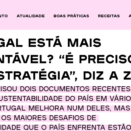
nto
ATUALIDADE
BOAS PRÁTICAS
Receitas
gal está mais
tável? “É precis
tratégia”, diz a 
lisou dois documentos recentes
ustentabilidade do país em vário
rtugal melhora num deles, mas 
 os maiores desafios de 
idade que o país enfrenta estã