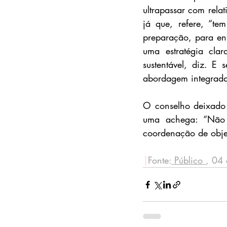
ultrapassar com relat
já que, refere, “te
preparação, para enf
uma estratégia clar
sustentável, diz. E
abordagem integrada
O conselho deixado 
uma achega: “Não 
coordenação de objec
|
Fonte:
 Público 
, 04