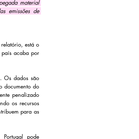
pegada material 
as emissões de 
latório, está o 
 país acaba por 
s. Os dados são 
o documento do 
ente penalizado 
ndo os recursos 
tribuem para as 
 Portugal pode 