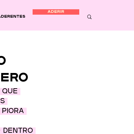
ADERIR
Aderentes
o
Zero
 que 
s 
piora 
o dentro 