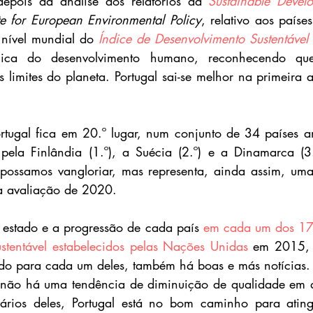
epois da análise dos relatórios da 
Sustainable Develo
ute for European Environmental Policy
, relativo aos paíse
 nível mundial do 
Índice de Desenvolvimento Sustentável
ógica do desenvolvimento humano, reconhecendo que
limites do planeta. Portugal sai-se melhor na primeira an
ortugal fica em 20.º lugar, num conjunto de 34 países a
a pela Finlândia (1.º), a Suécia (2.º) e a Dinamarca (
possamos vangloriar, mas representa, ainda assim, uma 
 à avaliação de 2020.
o estado e a progressão de cada país 
em cada um dos 17 
stentável estabelecidos pelas Nações Unidas
 em 2015, 
do para cada um deles, também há boas e más notícias.
 não há uma tendência de diminuição de qualidade em q
ários deles, Portugal está no bom caminho para atingir