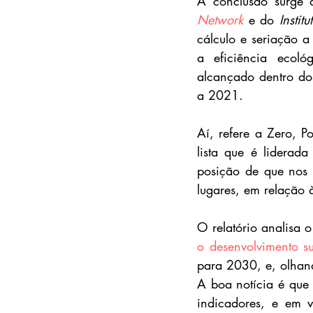
A conclusão surge d
Network
e do 
Instit
cálculo e seriação a
a eficiência ecol
alcançado dentro dos 
a 2021.
Aí, refere a Zero, P
lista que é liderad
posição de que nos 
lugares, em relação
O relatório analisa 
o desenvolvimento su
para 2030, e, olhan
A boa notícia é que
indicadores, e em v