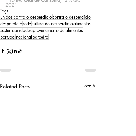
|
 Fonte: 
Grande Consumo
,13 Maio 
2021
Tags:
unidos contra o desperdício
contra o desperdício
desperdício
rede
cultura do desperdício
alimentos
sustentabilidade
aproveitamento de alimentos
portugal
nacional
parceiro
Related Posts
See All