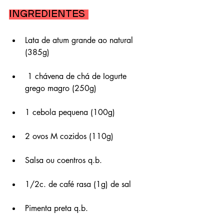
Ingredientes 
Lata de atum grande ao natural 
(385g)
 1 chávena de chá de Iogurte 
grego magro (250g)
1 cebola pequena (100g) 
2 ovos M cozidos (110g) 
Salsa ou coentros q.b. 
1/2c. de café rasa (1g) de sal
Pimenta preta q.b. 