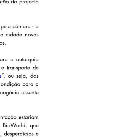
ão do projecto 
na cidade novas 
os.
ra a autarquia 
e transporte de 
s
”, ou seja, dos 
Condição para a 
negócio assente 
ntação estariam 
 BioWorld, que 
 desperdícios e 