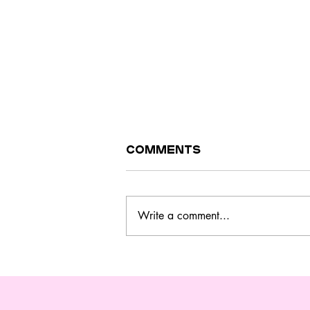
Comments
Write a comment...
Este curso no
Barreiro ensina a
cozinhar melhor,
gastar menos e