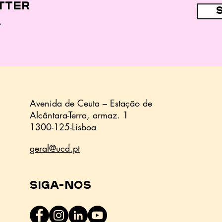
das crianças
tter
a
Avenida de Ceuta – Estação de
Alcântara-Terra,
armaz.
1
1300-125-Lisboa
geral@ucd.pt
Siga-nos