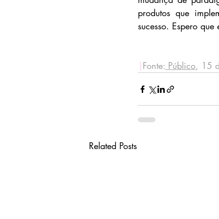
produtos que implem
sucesso. Espero que 
|
Fonte:
 Público
, 15 
Related Posts