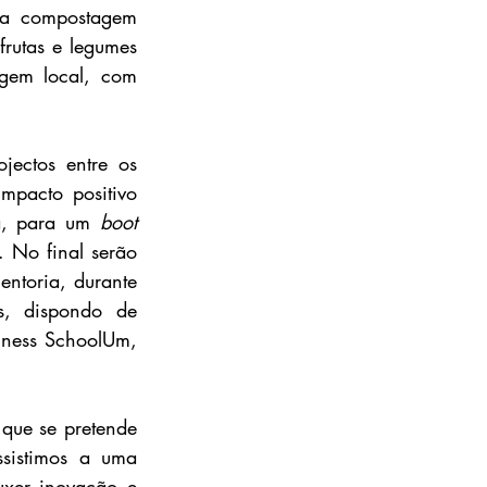
 a compostagem 
rutas e legumes 
gem local, com 
ectos entre os 
mpacto positivo 
a, para um 
boot 
. No final serão 
ntoria, durante 
s, dispondo de 
iness SchoolUm, 
que se pretende 
istimos a uma 
xer inovação e 