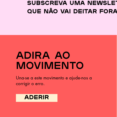
desperdiçar quase
Subscreva uma newsle
nada
que
não vai deitar for
adira ao
movimento
Una-se a este movimento e ajude-nos a
corrigir o erro.
ADERIR