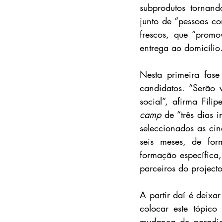
subprodutos tornand
junto de “pessoas c
frescos, que “prom
entrega ao domicílio
Nesta primeira fase
candidatos. “Serão 
social”, afirma Fil
camp 
de “três dias 
seleccionados as cin
seis meses, de for
formação específica,
parceiros do project
A partir daí é deixa
colocar este tópic
mudança de paradigm