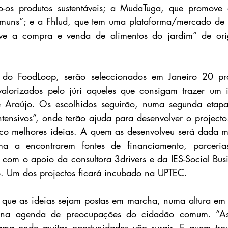
o-os produtos sustentáveis; a MudaTuga, que promove
omuns”; e a Fhlud, que tem uma plataforma/mercado de f
ove a compra e venda de alimentos do jardim” de ori
.
 do FoodLoop, serão seleccionados em Janeiro 20 proj
valorizados pelo júri aqueles que consigam trazer um i
ipe Araújo. Os escolhidos seguirão, numa segunda etap
intensivos”, onde terão ajuda para desenvolver o projecto
co melhores ideias. A quem as desenvolveu será dada me
ma a encontrarem fontes de financiamento, parceria
 com o apoio da consultora 3drivers e da IES-Social Bus
o. Um dos projectos ficará incubado na UPTEC.
r que as ideias sejam postas em marcha, numa altura em 
o na agenda de preocupações do cidadão comum. “Ass
a onde muitas oportunidades vão surgir. E quem trou