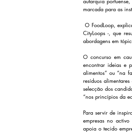
autarquia portuense
marcada para as ins
 O FoodLoop, explica, é um ramo de um projecto “mais amplo” desenvolvido pela câmara - o 
CityLoops -, que res
abordagens em tópic
O concurso em causa
encontrar ideias e p
alimentos” ou “na f
resíduos alimentares
selecção dos candida
“nos princípios da e
Para servir de inspi
empresas no activo
apoia o tecido empre