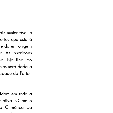
 sustentável e 
rto, que está à 
te darem origem 
 As inscrições 
o. No final do 
les será dada a 
dade do Porto - 
cidam em toda a 
ciativa. Quem o 
o Climática da 