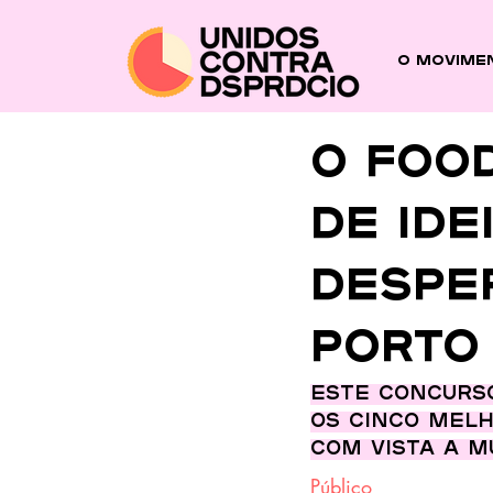
O Movime
O Foo
de ide
despe
Porto
Este concurso
os cinco mel
com vista a m
Público