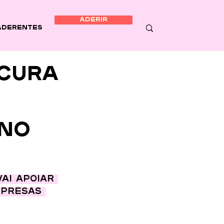
ADERIR
Aderentes
ocura
 no
ai apoiar 
presas 