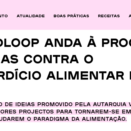
nto
ATUALIDADE
BOAS PRÁTICAS
Receitas
dLoop anda à pr
ias contra o
rdício alimentar
 de ideias promovido pela autarquia v
hores projectos para tornarem-se em
udarem o paradigma da alimentação.