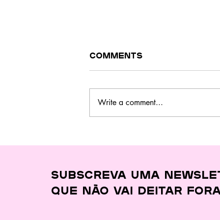
Comments
Write a comment...
Este curso no
Barreiro ensina a
cozinhar melhor,
gastar menos e
desperdiçar quase
Subscreva uma newsle
nada
que
não vai deitar for