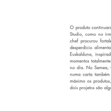
O produto continuará
Studio, como no irm
chef procurou forta
desperdício alimen
Euskalduna, inspira
momentos totalmente
no dia. No Semea, v
numa carta também e
máximo os produtos, 
dois projetos são a