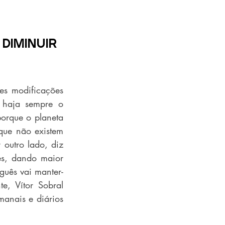
diminuir 
es modificações 
 haja sempre o 
orque o planeta 
que não existem 
utro lado, diz 
s, dando maior 
guês vai manter-
, Vítor Sobral 
anais e diários 