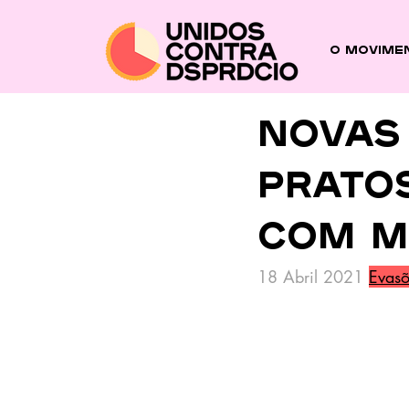
O Movime
Novas
prato
com m
18 Abril 2021 
Evasõ