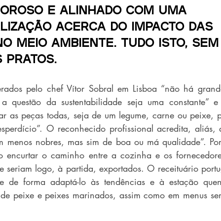
goroso e alinhado com uma 
lização acerca do impacto das 
no meio ambiente. Tudo isto, sem 
 pratos.
derados pelo chef Vítor Sobral em Lisboa “não há grand
a questão da sustentabilidade seja uma constante” e
ar as peças todas, seja de um legume, carne ou peixe, p
perdício”. O reconhecido profissional acredita, aliás, 
m menos nobres, mas sim de boa ou má qualidade”. Por o
 encurtar o caminho entre a cozinha e os fornecedore
e seriam logo, à partida, exportados. O receituário portu
e de forma adaptá-lo às tendências e à estação quente
s de peixe e peixes marinados, assim como em menus sem