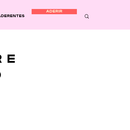
ADERIR
Aderentes
 e
o