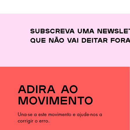
Este curso no
Barreiro ensina a
cozinhar melhor,
gastar menos e
desperdiçar quase
Subscreva uma newsle
nada
que
não vai deitar for
adira ao
movimento
Una-se a este movimento e ajude-nos a
corrigir o erro.