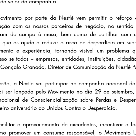
 de valor da companhia.
vimento por parte da Nestlé vem permitir o reforço 
ação com os nossos parceiros de negócio, no sentido d
gam do campo à mesa, bem como de partilhar com os
 que os ajuda a reduzir o risco de desperdício em suas
mento e experiência, tornando visível um problema q
so se todos – empresas, entidades, instituições, cidadã
 Gonçalo Granado, Diretor de Comunicação da Nestlé Po
são, a Nestlé vai participar na campanha nacional de
vai ser lançada pelo Movimento no dia 29 de setembro, 
rnacional de Consciencialização sobre Perdas e Desperd
iro aniversário do Unidos Contra o Desperdício.
acilitar o aproveitamento de excedentes, incentivar e fac
mo promover um consumo responsável, o Movimento Un