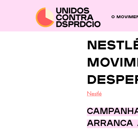
O Movime
Nestl
Movim
Despe
Nestlé
Campanha
arranca 