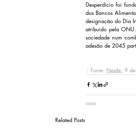
Desperdício foi fun
dos Bancos Alimentar
designação do Dia In
atribuído pela ONU.
sociedade num comba
adesão de 2045 part
|
Fonte: 
Nestlé
,
 9 d
Related Posts