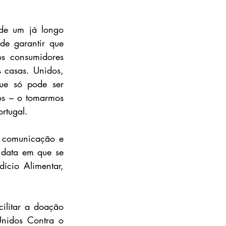
de um já longo 
e garantir que 
 consumidores 
 casas. Unidos, 
ue só pode ser 
os – o tomarmos 
rtugal.
 comunicação e 
data em que se 
ício Alimentar, 
ilitar a doação 
idos Contra o 