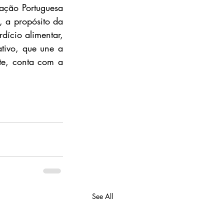
ação Portuguesa 
 a propósito da 
ício alimentar, 
ivo, que une a 
te, conta com a 
See All