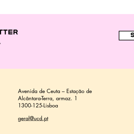
"Fast food" e
alimentos
ultraprocessados
nas dietas de 44,7%
das crianças
tter
a
Avenida de Ceuta – Estação de
Alcântara-Terra,
armaz.
1
1300-125-Lisboa
geral@ucd.pt