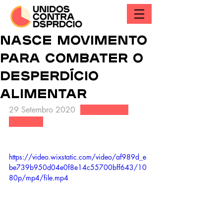
NASCE MOVIMENTO
PARA COMBATER O
DESPERDÍCIO
ALIMENTAR
29 Setembro 2020  
Supply Chain 
Magazine
https://video.wixstatic.com/video/af989d_e
be739b950d04e0f8e14c55700bff643/10
80p/mp4/file.mp4