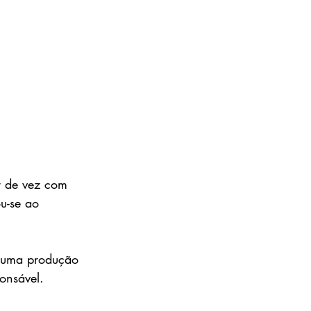
r de vez com 
u-se ao 
r uma produção 
onsável.