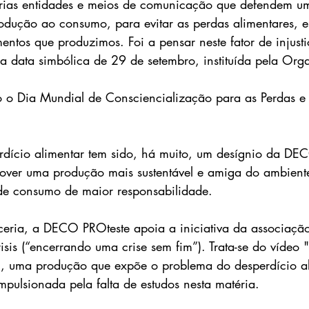
ias entidades e meios de comunicação que defendem u
odução ao consumo, para evitar as perdas alimentares, 
entos que produzimos. Foi a pensar neste fator de injust
 data simbólica de 29 de setembro, instituída pela Org
o Dia Mundial de Consciencialização para as Perdas e 
dício alimentar tem sido, há muito, um desígnio da DE
ver uma produção mais sustentável e amiga do ambient
 de consumo de maior responsabilidade.
eria, a DECO PROteste apoia a iniciativa da associação
risis (“encerrando uma crise sem fim”). Trata-se do 
vídeo "
"
, uma produção que expõe o problema do desperdício al
mpulsionada pela falta de estudos nesta matéria.