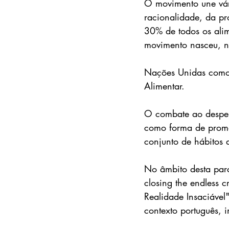
O movimento une vár
racionalidade, da pr
30% de todos os alim
movimento nasceu, na
Nações Unidas como 
Alimentar.
O combate ao desper
como forma de promo
conjunto de hábitos
No âmbito desta parc
closing the endless c
Realidade Insaciável
contexto português, i