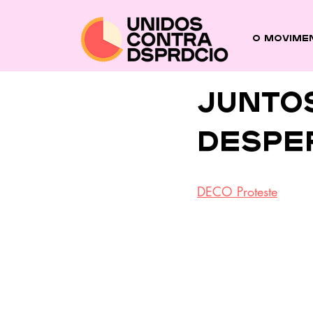
O Movime
Junto
despe
DECO Proteste