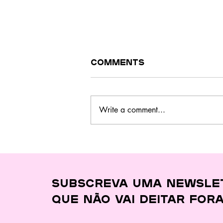
Comments
Write a comment...
Este curso no
Barreiro ensina a
cozinhar melhor,
gastar menos e
desperdiçar quase
Subscreva uma newsle
nada
que
não vai deitar for