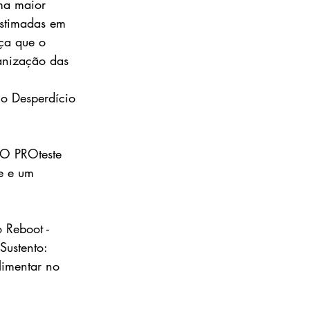
ma maior 
estimadas em 
iça que o 
anização das 
o Desperdício 
CO PROteste 
e e um 
 Reboot - 
Sustento: 
imentar no 