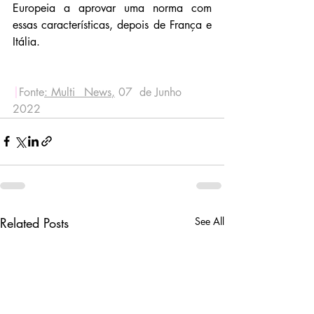
Europeia a aprovar uma norma com 
essas características, depois de França e 
Itália.
|
Fonte
:
 Multi _News
,
 07  de Junho 
2022
Related Posts
See All