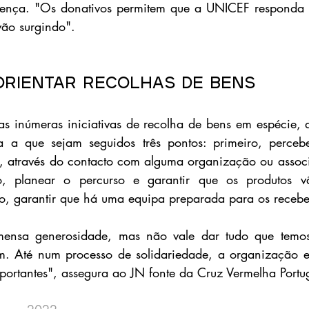
ferença. "Os donativos permitem que a UNICEF responda 
vão surgindo".
orientar recolhas de bens
as inúmeras iniciativas de recolha de bens em espécie, 
a a que sejam seguidos três pontos: primeiro, percebe
s, através do contacto com alguma organização ou associ
o, planear o percurso e garantir que os produtos v
ro, garantir que há uma equipa preparada para os receb
ensa generosidade, mas não vale dar tudo que temos
im. Até num processo de solidariedade, a organização e
ortantes", assegura ao JN fonte da Cruz Vermelha Portu