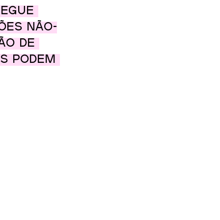
hegue 
ões não-
ão de 
s podem 