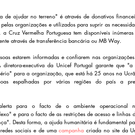
a de ajudar no terreno" é através de donativos financei
pelas organizações e utilizados para suprir as necessida
o, a Cruz Vermelha Portuguesa tem disponíveis inúmeras
nte através de transferência bancária ou MB Way.
ssoas estarem informadas e confiarem nas organizações"
A diretora-executiva da Unicef Portugal garante que "a 
ério" para a organização, que está há 25 anos na Ucrân
as espalhadas por várias regiões do país a presta
i alerta para o facto de o ambiente operacional n
xo" e para o facto de as restrições de acesso e linhas da
ça". Desta forma, a ajuda humanitária é fundamental pa
 redes sociais e de uma 
campanha
 criada no site da Un