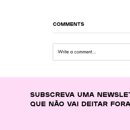
Comments
Write a comment...
Este curso no
Barreiro ensina a
cozinhar melhor,
gastar menos e
desperdiçar quase
Subscreva uma newsle
nada
que
não vai deitar for