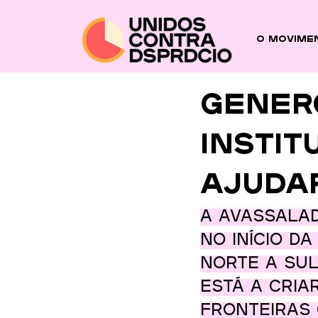
O Movime
Gener
instit
ajuda
A avassalad
no início d
Norte a Sul
está a cria
fronteiras 