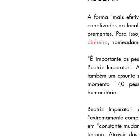
A forma "mais efetiv
canalizados no local 
prementes. Para iss
dinheiro
, nomeadame
"É importante as pe
Beatriz Imperatori. 
também um assunto s
momento 140 pesso
humanitária.
Beatriz Imperator
"extremamente comple
em "constante mudan
terreno. Através das