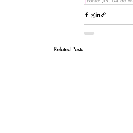
|
Fonte: 
JN
, 04 de M
Related Posts