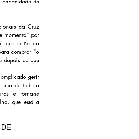
 capacidade de 
ionais da Cruz 
e momento" por 
) que estão no 
para comprar "o 
e depois porque 
omplicado gerir 
como de todo o 
as e torna-se 
ha, que está a 
 de 