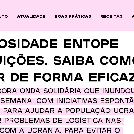
nto
ATUALIDADE
BOAS PRÁTICAS
Receitas
osidade entope
uições. Saiba com
r de forma efica
ora onda solidária que inundou
a semana, com iniciativas espont
 para ajudar a população ucra
r problemas de logística nas 
com a Ucrânia. Para evitar o 