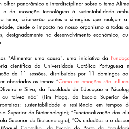
m olhar panorâmico e interdisciplinar sobre o tema Alime
 e da inovação tecnológica à sustentabilidade ambien
o tema, criar-se-ão pontes e sinergias que realçam a 
edade, desde o impacto no nosso organismo a todas as 
as, designadamente no desenvolvimento económico, ou
a.
as "Alimentar uma causa", uma iniciativa da 
Fundaçã
ia científica da Universidade Católica Portuguesa n
ação de 11 sessões, distribuídas por 11 domingos ao
ser abordados os temas: “
Como as emoções são influenc
 Oliveira e Silva, da Faculdade de Educação e Psicolog
 ou talvez não” (Tim Hogg, da Escola Superior de B
onteiras: sustentabilidade e resiliência em tempos de
la Superior de Biotecnologia); “Funcionalização dos ali
a Superior de Biotecnologia); “Os cidadãos e o desperd
” (Raquel Carvalho, da Escola do Porto da Faculdade