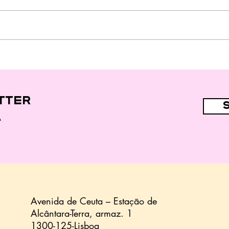
"Fast food" e
alimentos
ultraprocessados
nas dietas de 44,7%
das crianças
tter
a
Avenida de Ceuta – Estação de
Alcântara-Terra,
armaz.
1
1300-125-Lisboa