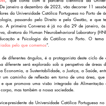
ves
, que conta com a parceria científica da Univers
 De janeiro a dezembro de 2023, vão decorrer 11 sessões
dores da Universidade Católica Portuguesa no Porto de á
nologia, passando pelo Direito e pela Gestão, e que t
ão. A primeira Conversa é já no dia 29 de janeiro, às
ilva, diretora do Human Neurobehavioral Laboratory (HNL)
ucação e Psicologia da Católica no Porto. O tema 
ciadas pelo que comemos
”.
 de diferentes ângulos, é a protagonista deste ciclo de 
a diferente será explorado sob a perspetiva de áreas d
 Economia, a Sustentabilidade, o Justiça, a Saúde, entre
ir um caminho de reflexão em torno de uma área, que se
e e que promova uma visão integrada da Alimentação 
o corpo, mas também a nossa sociedade.
ice-presidente da Universidade Católica Portuguesa no Po