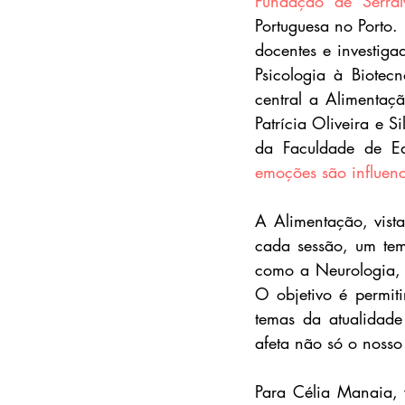
Fundação de Serral
Portuguesa no Porto.
docentes e investiga
Psicologia à Biotec
central a Alimentaç
Patrícia Oliveira e S
da Faculdade de Ed
emoções são influen
A Alimentação, vista
cada sessão, um tem
como a Neurologia, a
O objetivo é permit
temas da atualidad
afeta não só o noss
Para Célia Manaia, v