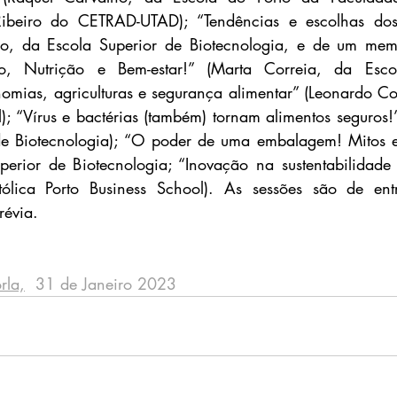
ibeiro do CETRAD-UTAD); “Tendências e escolhas dos
o, da Escola Superior de Biotecnologia, e de um memb
ão, Nutrição e Bem-estar!” (Marta Correia, da Esco
nomias, agriculturas e segurança alimentar” (Leonardo Cos
); “Vírus e bactérias (também) tornam alimentos seguros!” 
de Biotecnologia); “O poder de uma embalagem! Mitos e 
perior de Biotecnologia; “Inovação na sustentabilidade
ólica Porto Business School). As sessões são de entr
révia.
rla,
  31 de Janeiro 2023