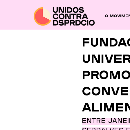
O Movime
Funda
Univer
promo
conve
alime
Entre janei