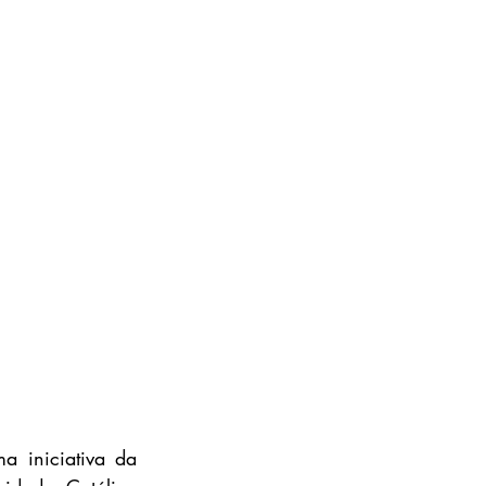
Janeiro marca o início do Ciclo de Conversas "Alimentar uma causa", uma iniciativa da 