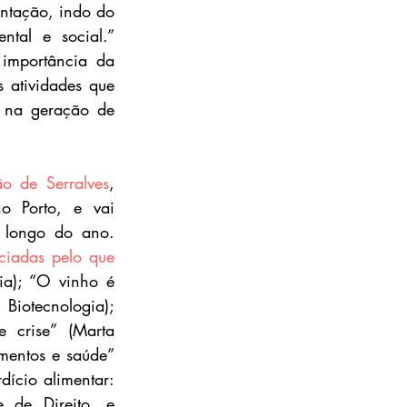
ntação, indo do 
tal e social.” 
importância da 
atividades que 
 na geração de 
o de Serralves
, 
o Porto, e vai 
 longo do ano. 
iadas pelo que 
ia); “O vinho é 
iotecnologia); 
 crise” (Marta 
mentos e saúde” 
ício alimentar: 
 de Direito, e 