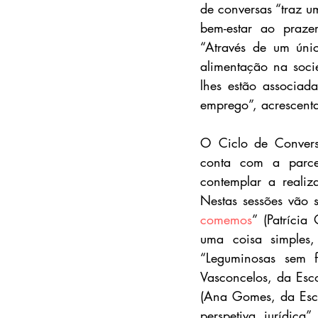
de conversas “traz u
bem-estar ao prazer
“Através de um únic
alimentação na soci
lhes estão associad
emprego”, acrescent
O Ciclo de Convers
conta com a parcer
contemplar a realiz
Nestas sessões vão 
comemos
” (Patrícia
uma coisa simples,
“Leguminosas sem fr
Vasconcelos, da Esco
(Ana Gomes, da Escol
perspetiva jurídica