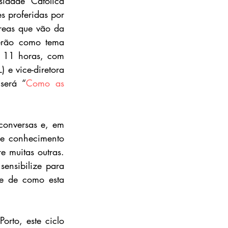
idade Católica 
 proferidas por 
reas que vão da 
erão como tema 
 11 horas, com 
 e vice-diretora 
será “
Como as 
conversas e, em 
e conhecimento 
 muitas outras. 
nsibilize para 
e de como esta 
rto, este ciclo 