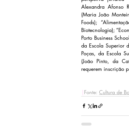
Alexandra Afonso R
(Maria João Monteir
Foods); “Alimentaç
Biotecnologia); “Eco
Porto Business School
da Escola Superior 
Poças, da Escola Su
(João Pinto, da Cat
requerem inscrição p
|
Fonte: 
Cultura de Bo