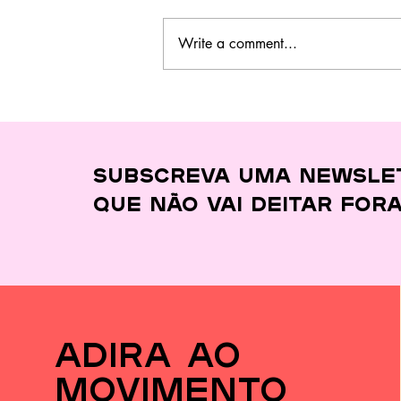
Write a comment...
Este curso no
Barreiro ensina a
cozinhar melhor,
gastar menos e
desperdiçar quase
Subscreva uma newsle
nada
que
não vai deitar for
adira ao
movimento