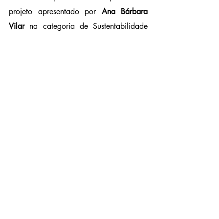
projeto apresentado por 
Ana Bárbara 
Vilar
 na categoria de Sustentabilidade 
Ambiental.
Sobre os “Novos 
Talentos 
Científicos”
Lançado pela primeira vez em 2017, o 
Programa de Bolsas Gulbenkian Novos 
Talentos Científicos apoia anualmente a 
vocação, a capacidade de investigação 
e a inovação científica de estudantes em 