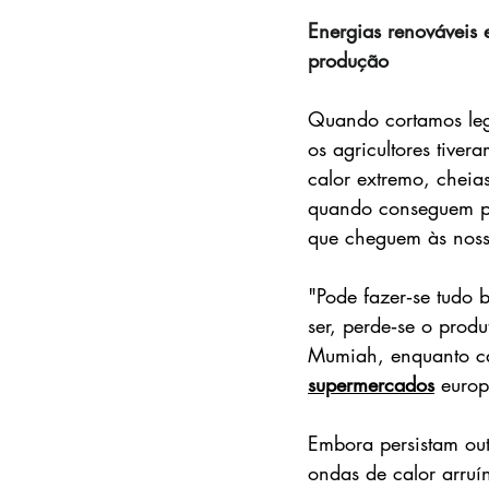
Energias renováveis e
produção
Quando cortamos leg
os agricultores tive
calor extremo, cheia
quando conseguem pro
que cheguem às noss
"Pode fazer‑se tudo
ser, perde‑se o prod
Mumiah, enquanto cam
supermercados
 europ
Embora persistam out
ondas de calor arruí