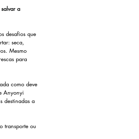
 salvar a 
s desafios que 
tar: seca, 
tros. Mesmo 
rescas para 
nada como deve 
ne Anyonyi 
s destinadas a 
 transporte ou 