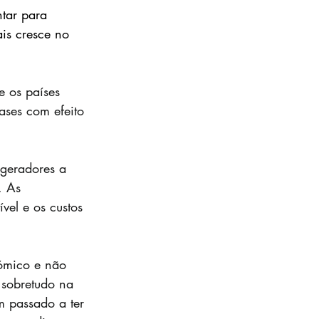
ntar para 
is cresce no 
 os países 
ases com efeito 
geradores a 
. As 
vel e os custos 
ómico e não 
 sobretudo na 
m passado a ter 