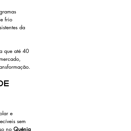
ogramas 
e frio 
istentes da 
a que até 40 
 mercado, 
transformação.
de 
olar e 
ecíveis sem 
so no 
Quénia 