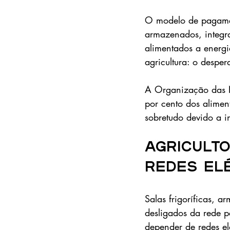
O modelo de pagamen
armazenados, integr
alimentados a energi
agricultura: o desper
A Organização das N
por cento dos alimen
sobretudo devido a i
Agricult
redes elé
Salas frigoríficas, a
desligados da rede p
depender de redes el