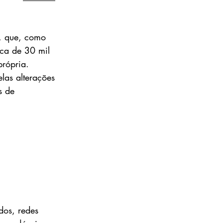
, que, como 
rca de 30 mil 
própria.
as alterações 
s de 
.
dos, redes 