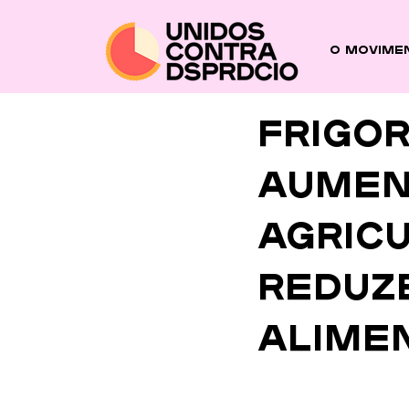
O Movime
Frigor
aumen
agricu
reduz
alime