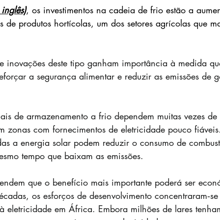
 inglês)
, os investimentos na cadeia de frio estão a aume
s de produtos hortícolas, um dos setores agrícolas que ma
e inovações deste tipo ganham importância à medida que
eforçar a segurança alimentar e reduzir as emissões de g
nais de armazenamento a frio dependem muitas vezes de 
m zonas com fornecimentos de eletricidade pouco fiáveis
adas a energia solar podem reduzir o consumo de combustí
esmo tempo que baixam as emissões.
fendem que o benefício mais importante poderá ser econ
écadas, os esforços de desenvolvimento concentraram‑se
 eletricidade em África. Embora milhões de lares tenha