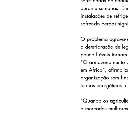
sofisticadas de cade
durante semanas. Em 
instalações de refri
sofrendo perdas signi
O problema agrava‑s
a deterioração de leg
pouco fiáveis tornam
"O armazenamento a f
em África", afirma E
organização sem fins
termos energéticos e 
"Quando os 
agricult
a mercados melhores