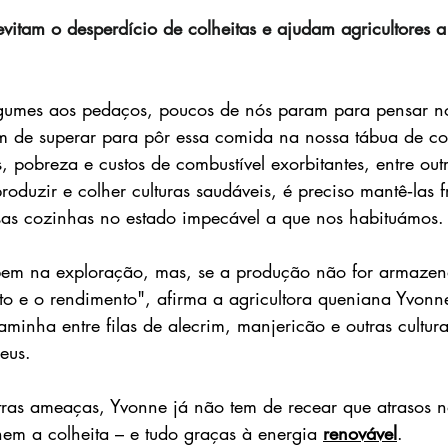
vitam o desperdício de colheitas e ajudam agricultores a
umes aos pedaços, poucos de nós param para pensar no
ram de superar para pôr essa comida na nossa tábua de cor
s, pobreza e custos de combustível exorbitantes, entre ou
duzir e colher culturas saudáveis, é preciso mantê‑las f
as cozinhas no estado impecável a que nos habituámos.
 bem na exploração, mas, se a produção não for armaze
uto e o rendimento", afirma a agricultora queniana Yvon
inha entre filas de alecrim, manjericão e outras cultura
eus.
ras ameaças, Yvonne já não tem de recear que atrasos no
nem a colheita – e tudo graças à energia 
renovável
.