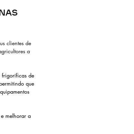
nas 
s clientes de 
ricultores a 
rigoríficas de 
 permitindo que 
equipamentos 
s e melhorar a 