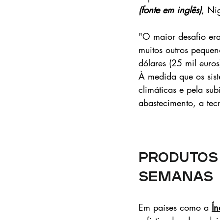
(fonte em inglês)
, Ni
"O maior desafio era
muitos outros pequeno
dólares (25 mil euro
À medida que os sist
climáticas e pela su
abastecimento, a tec
Produtos
semanas 
Em países como a 
Ín