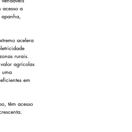
 vendáveis 
m acesso a 
a apanha, 
xtremo acelera 
letricidade 
zonas rurais.
valor agrícolas 
, uma 
eficientes em 
o, têm acesso 
rescenta.