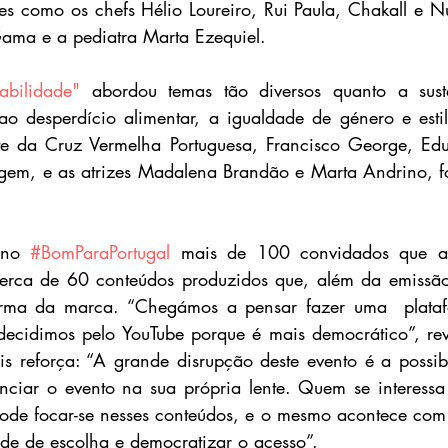
s como os chefs Hélio Loureiro, Rui Paula, Chakall e N
Gama e a pediatra Marta Ezequiel.
abilidade"
 abordou temas tão diversos quanto a suste
ao desperdício alimentar, a igualdade de género e esti
nte da Cruz Vermelha Portuguesa, Francisco George, Edu
gem, e as atrizes Madalena Brandão e Marta Andrino, fo
 no 
#BomParaPortugal
 mais de 100 convidados que ab
erca de 60 conteúdos produzidos que, além da emissão 
orma da marca. “Chegámos a pensar fazer uma  platafo
ecidimos pelo YouTube porque é mais democrático”, reve
s reforça: “A grande disrupção deste evento é a possib
nciar o evento na sua própria lente. Quem se interessa
ode focar-se nesses conteúdos, e o mesmo acontece com t
ade de escolha e democratizar o acesso”.