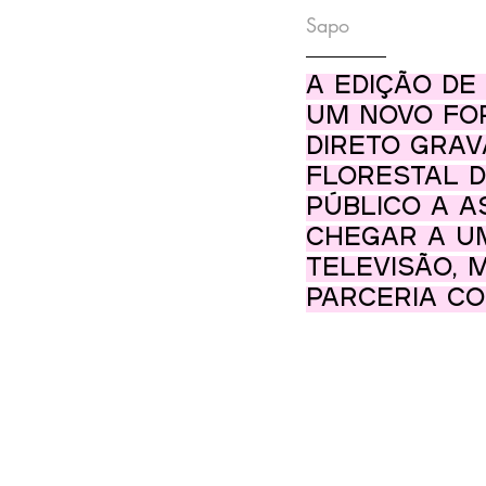
Sapo
A edição de 
um novo for
direto grav
Florestal d
público a a
chegar a u
televisão, 
parceria co