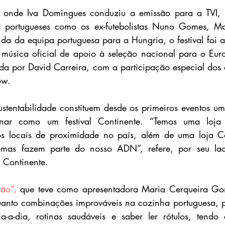
 onde Iva Domingues conduziu a emissão para a TVI, p
 portugueses como os ex-futebolistas Nuno Gomes, Ma
ida da equipa portuguesa para a Hungria, o festival foi 
 música oficial de apoio à seleção nacional para o Eur
da por David Carreira, com a participação especial dos ar
ow.
stentabilidade constituem desde os primeiros eventos um 
nar como um festival Continente. “Temos uma loja 
os locais de proximidade no país, além de uma loja Con
emas fazem parte do nosso ADN”, refere, por seu lad
 Continente.
ão”,
 que teve como apresentadora Maria Cerqueira Gome
uanto combinações improváveis na cozinha portuguesa, pa
a-a-dia, rotinas saudáveis e saber ler rótulos, tendo