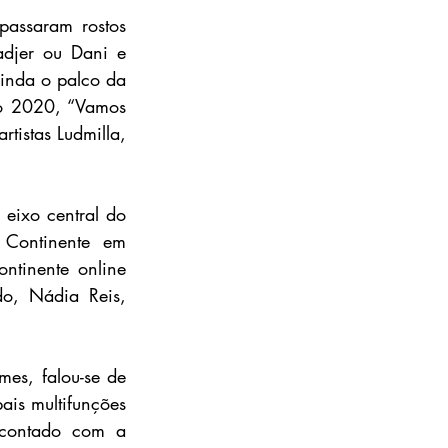
assaram rostos 
djer ou Dani e 
ainda o palco da 
o 2020, “Vamos 
tistas Ludmilla, 
eixo central do 
Continente em 
tinente online 
o, Nádia Reis, 
s, falou-se de 
is multifunções 
 contado com a 