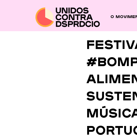
O Movime
festiv
#BomP
Alime
susten
músic
Portu