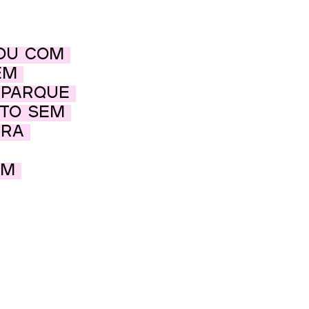
ou com 
em 
 Parque 
to sem 
ara 
em 