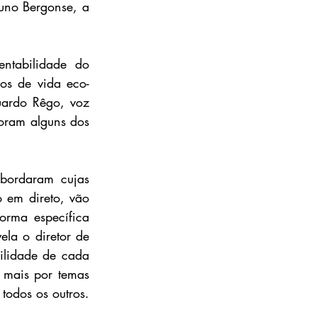
uno Bergonse, a 
ntabilidade do 
los de vida eco-
ardo Rêgo, voz 
ram alguns dos 
ordaram cujas 
em direto, vão 
rma específica 
la o diretor de 
ilidade de cada 
 mais por temas 
odos os outros. 