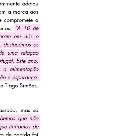
tinente adotou 
gam a marca aos 
e compromete a 
anos. 
“A 10 de 
aram em nós e 
 destacámos as 
e uma relação 
gal. Este ano, 
 a alimentação 
ão e esperança, 
ca Tiago Simões, 
ssado, mas só 
bemos que não 
ue tínhamos de 
 de partida foi 