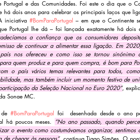
 Portugal e das Comunidades. Foi este o dia que o Con
 há dois anos para celebrar os principais laços que li
 iniciativa 
#BomParaPortugal
 – em que o Continente s
 que Portugal lhe dá – foi lançada exatamente há dois 
adecíamos a confiança que os consumidores deposit
isso de continuar a alimentar essa ligação. Em 2020,
país nos ofereceu e como isso se tornou sinónimo d
 para quem produz e para quem compra, é bom para Portu
com o país vários temas relevantes para todos, como
abilidade, mas também incluir um momento festivo de uni
participação da Seleção Nacional no Euro 2020”
, expli
g da Sonae MC.
 de 
#BomParaPortugal
 foi  desenhada desde o ano pa
al há poucos meses. 
“No ano passado, quando perce
zar o evento como costumávamos organizar, sentimos q
a de chegar às pessoas”
, continua Tiago Simões. O ponto