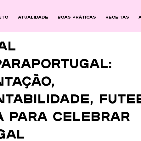
nto
ATUALIDADE
BOAS PRÁTICAS
Receitas
al
araPortugal:
ntação,
tabilidade, fute
a para celebrar
gAL