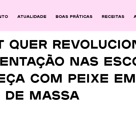
nto
ATUALIDADE
BOAS PRÁTICAS
Receitas
t quer revolucio
mentação nas esc
eça com peixe em
 de massa