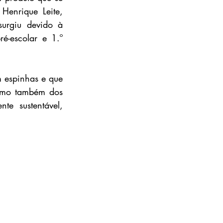
nrique Leite, 
surgiu devido à 
é-escolar e 1.º 
 espinhas e que 
omo também dos 
e sustentável, 