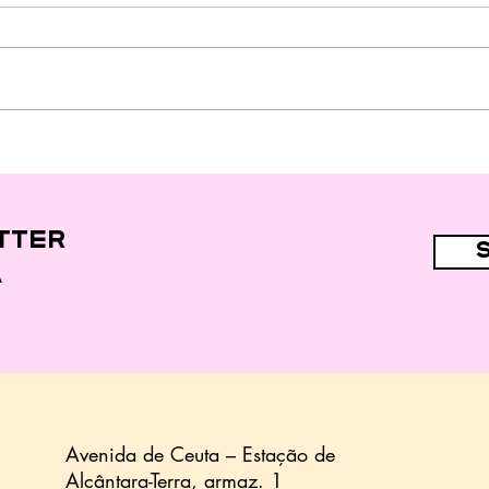
"Fast food" e
alimentos
ultraprocessados
nas dietas de 44,7%
das crianças
tter
a
Avenida de Ceuta – Estação de
Alcântara-Terra,
armaz.
1