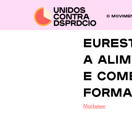
O Movime
Eures
a ali
e com
forma
Marketeer