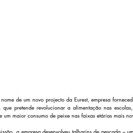
o nome de um novo projecto da Eurest, empresa fornecedo
s, que pretende revolucionar a alimentação nas escolas
e um maior consumo de peixe nas faixas etárias mais no
issão, a empresa desenvolveu talharins de pescada – um