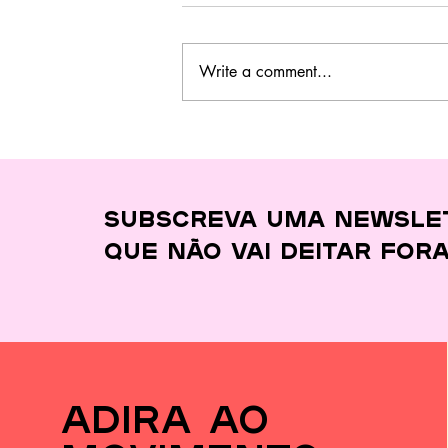
Write a comment...
Este curso no
Barreiro ensina a
cozinhar melhor,
gastar menos e
desperdiçar quase
Subscreva uma newsle
nada
que
não vai deitar for
adira ao