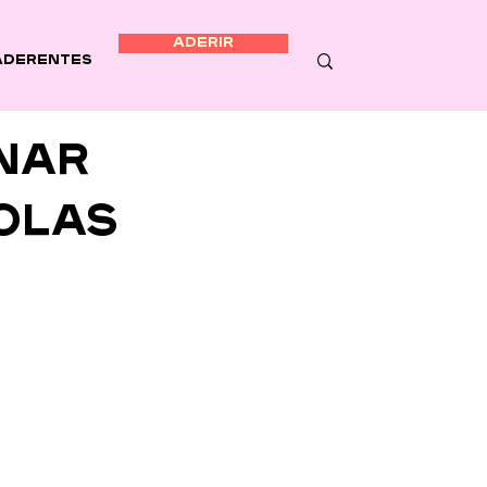
ADERIR
Aderentes
nar
olas