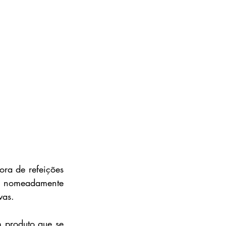
ra de refeições 
, nomeadamente 
vas.
 produto que se 