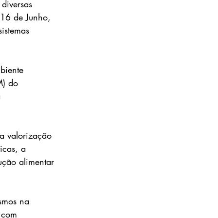
diversas 
, 16 de Junho, 
sistemas 
biente 
M) do 
 
a valorização 
icas, a 
dução alimentar 
smos na 
, com 