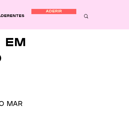
ADERIR
Aderentes
m em
o
do Mar