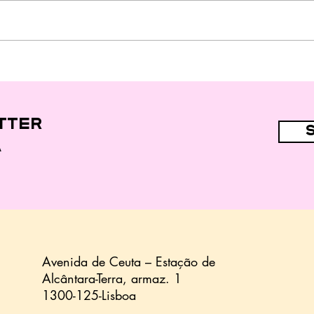
"Fast food" e
alimentos
ultraprocessados
nas dietas de 44,7%
das crianças
tter
a
Avenida de Ceuta – Estação de
Alcântara-Terra,
armaz.
1
1300-125-Lisboa