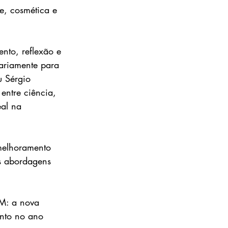
e, cosmética e 
nto, reflexão e 
iariamente para 
u Sérgio 
entre ciência, 
al na 
melhoramento 
as abordagens 
TM: a nova 
ento no ano 