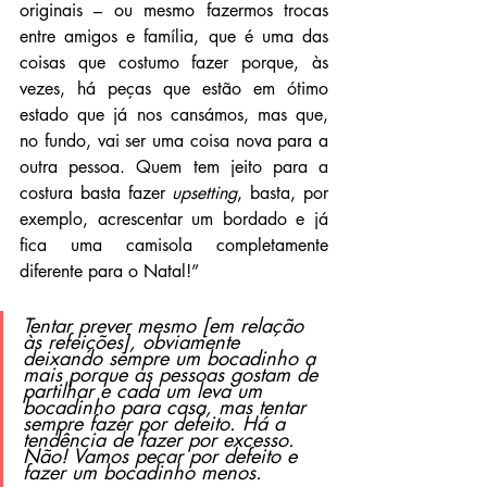
originais – ou mesmo fazermos trocas 
entre amigos e família, que é uma das 
coisas que costumo fazer porque, às 
vezes, há peças que estão em ótimo 
estado que já nos cansámos, mas que, 
no fundo, vai ser uma coisa nova para a 
outra pessoa. Quem tem jeito para a 
costura basta fazer 
upsetting
, basta, por 
exemplo, acrescentar um bordado e já 
fica uma camisola completamente 
diferente para o Natal!”
Tentar prever mesmo [em relação 
às refeições], obviamente 
deixando sempre um bocadinho a 
mais porque as pessoas gostam de 
partilhar e cada um leva um 
bocadinho para casa, mas tentar 
sempre fazer por defeito. Há a 
tendência de fazer por excesso. 
Não! Vamos pecar por defeito e 
fazer um bocadinho menos.