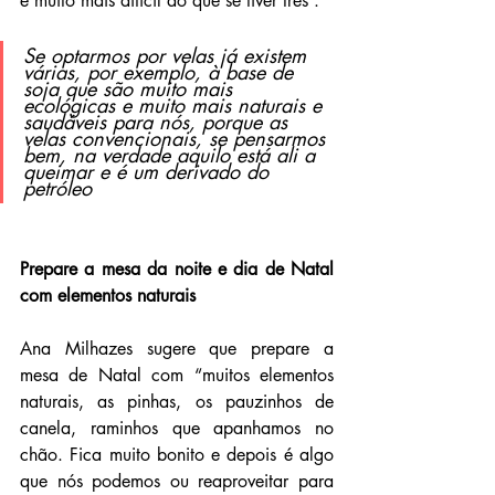
é muito mais difícil do que se tiver três”.
Se optarmos por velas já existem 
várias, por exemplo, à base de 
soja que são muito mais 
ecológicas e muito mais naturais e 
saudáveis para nós, porque as 
velas convencionais, se pensarmos 
bem, na verdade aquilo está ali a 
queimar e é um derivado do 
petróleo
Prepare a mesa da noite e dia de Natal 
com elementos naturais
Ana Milhazes sugere que prepare a 
mesa de Natal com “muitos elementos 
naturais, as pinhas, os pauzinhos de 
canela, raminhos que apanhamos no 
chão. Fica muito bonito e depois é algo 
que nós podemos ou reaproveitar para 