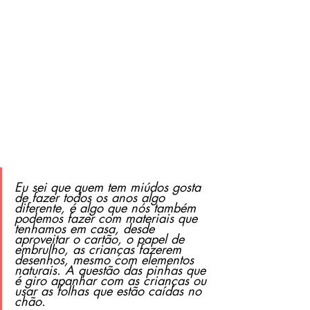
Eu sei que quem tem miúdos gosta 
de fazer todos os anos algo 
diferente, é algo que nós também 
podemos fazer com materiais que 
tenhamos em casa, desde 
aproveitar o cartão, o papel de 
embrulho, as crianças fazerem 
desenhos, mesmo com elementos 
naturais. A questão das pinhas que 
é giro apanhar com as crianças ou 
usar as folhas que estão caídas no 
chão.