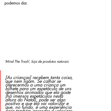
podemos dar.
‘Mind The Trash’, loja de produtos naturais
[As crianças] recebem tanta coisa, 
que nem ligam. Se calhar se 
oferecermos a uma criança um 
bilhete para um espetáculo de uns 
desenhos animados que ela goste 
(há imensos espetáculos nesta 
altura do Natal), pode ser algo 
positivo e que ela vai valorizar e 
que, no fundo, é uma experiência 
para também aprender a valorizar.