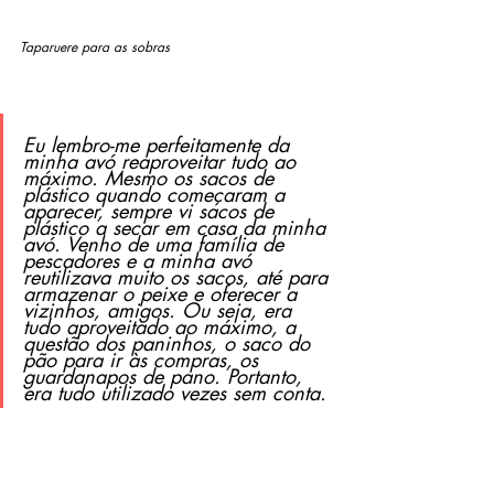
Taparuere para as sobras
Eu lembro-me perfeitamente da 
minha avó reaproveitar tudo ao 
máximo. Mesmo os sacos de 
plástico quando começaram a 
aparecer, sempre vi sacos de 
plástico a secar em casa da minha 
avó. Venho de uma família de 
pescadores e a minha avó 
reutilizava muito os sacos, até para 
armazenar o peixe e oferecer a 
vizinhos, amigos. Ou seja, era 
tudo aproveitado ao máximo, a 
questão dos paninhos, o saco do 
pão para ir às compras, os 
guardanapos de pano. Portanto, 
era tudo utilizado vezes sem conta.
Os nossos avós são os embaixadores da 