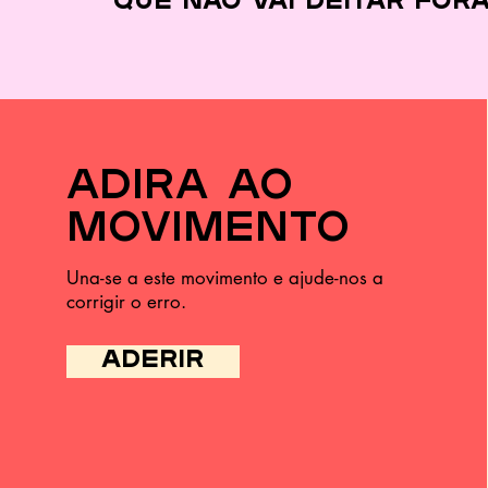
que
não vai deitar for
adira ao
movimento
Una-se a este movimento e ajude-nos a
corrigir o erro.
ADERIR