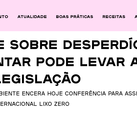
nto
ATUALIDADE
BOAS PRÁTICAS
Receitas
e sobre desperdí
ntar pode levar 
legislação
biente encera hoje conferência para ass
ternacional Lixo Zero