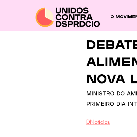
O Movime
Debat
alime
nova 
Ministro do Am
primeiro Dia In
DNotícias