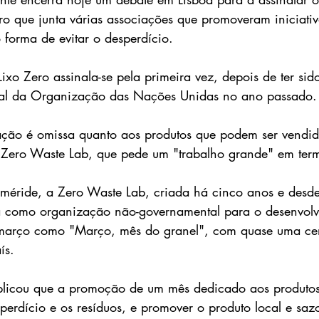
ero que junta várias associações que promoveram iniciati
forma de evitar o desperdício.
Lixo Zero assinala-se pela primeira vez, depois de ter si
al da Organização das Nações Unidas no ano passado.
lação é omissa quanto aos produtos que podem ser vendid
 Zero Waste Lab, que pede um "trabalho grande" em termo
eméride, a Zero Waste Lab, criada há cinco anos e desd
 como organização não-governamental para o desenvolv
março como "Março, mês do granel", com quase uma ce
ís.
plicou que a promoção de um mês dedicado aos produtos
perdício e os resíduos, e promover o produto local e saz