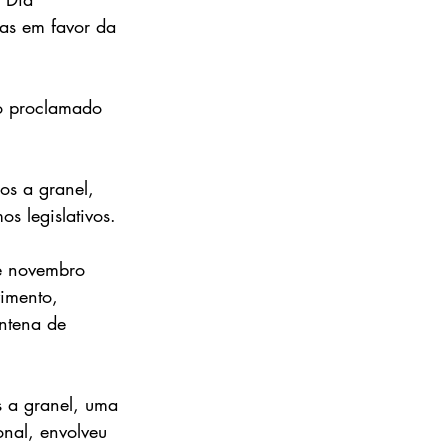
vas em favor da 
do proclamado 
os a granel, 
s legislativos.
e novembro 
imento, 
ntena de 
 a granel, uma 
onal, envolveu 