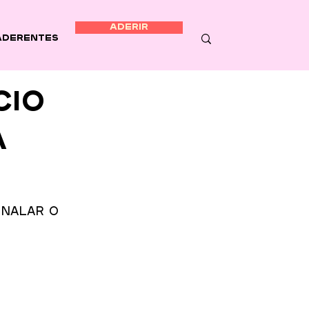
ADERIR
Aderentes
cio
a
inalar o 