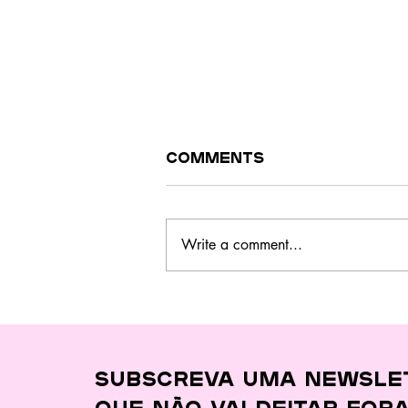
Comments
Write a comment...
Este curso no
Barreiro ensina a
cozinhar melhor,
gastar menos e
desperdiçar quase
Subscreva uma newsle
nada