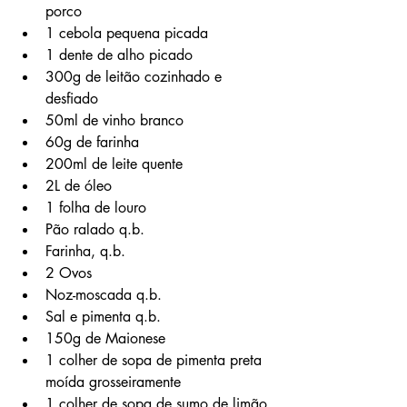
porco
1 cebola pequena picada
1 dente de alho picado
300g de leitão cozinhado e 
desfiado
50ml de vinho branco
60g de farinha
200ml de leite quente
2L de óleo
1 folha de louro
Pão ralado q.b.
Farinha, q.b.
2 Ovos
Noz-moscada q.b.
Sal e pimenta q.b.
150g de Maionese
1 colher de sopa de pimenta preta 
moída grosseiramente
1 colher de sopa de sumo de limão