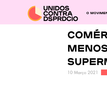
O Movime
Comér
menos
super
10 Março 2021  
Gr