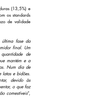
uras (13,5%) e 
om os standards 
zo de validade 
última fase da 
midor final. Um 
quantidade de 
que mantém e a 
as. Num dia de 
 latas e bidões. 
ar, devido às 
ntar, o que faz 
ão comestíveis
”, 