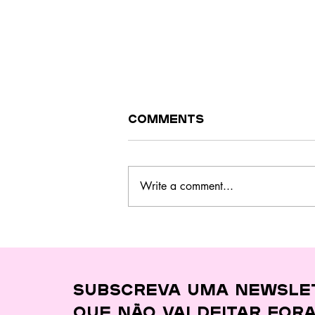
Comments
Write a comment...
Este curso no
Barreiro ensina a
cozinhar melhor,
gastar menos e
desperdiçar quase
Subscreva uma newsle
nada
que
não vai deitar for